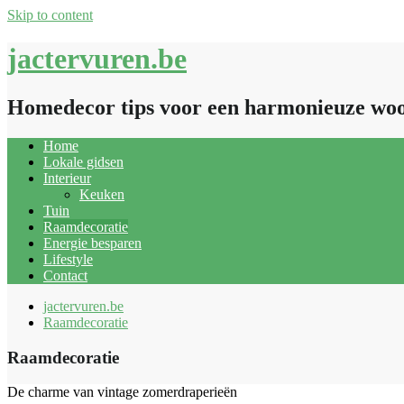
Skip to content
jactervuren.be
Homedecor tips voor een harmonieuze wo
Home
Lokale gidsen
Interieur
Keuken
Tuin
Raamdecoratie
Energie besparen
Lifestyle
Contact
jactervuren.be
Raamdecoratie
Raamdecoratie
De charme van vintage zomerdraperieën