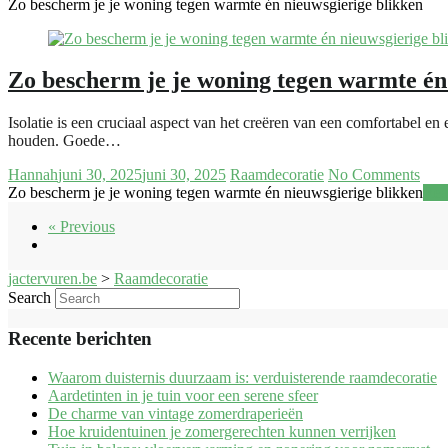
Zo bescherm je je woning tegen warmte én nieuwsgierige blikken
Zo bescherm je je woning tegen warmte én
Isolatie is een cruciaal aspect van het creëren van een comfortabel e
houden. Goede…
Hannah
juni 30, 2025
juni 30, 2025
Raamdecoratie
No Comments
Zo bescherm je je woning tegen warmte én nieuwsgierige blikken
Rea
« Previous
jactervuren.be
>
Raamdecoratie
Search
Recente berichten
Waarom duisternis duurzaam is: verduisterende raamdecoratie
Aardetinten in je tuin voor een serene sfeer
De charme van vintage zomerdraperieën
Hoe kruidentuinen je zomergerechten kunnen verrijken