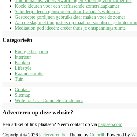
Tuin in balans: vloerverwarming en zonering voor zomerrust
Koele kleuren voor een verfrissende zomerslaapkamer
Schilderij ideeën geïnspireerd door Canada’s wildernis
Gestreepte gordijnen gebruiksklaar maken voor de zomer
Aan de slag met tuinposters op maat: personaliseer je buitenrui
Meditation pod ideeën: creëer thuis je ontspanningsruimte
Categorieën
Energie besparen
Interieur
Keuken
Lifestyle
Raamdecoratie
Tuin
Contact
Sitemap
Write for Us - Complete Guidelines
Adverteren op deze website?
Een artikel of link plaatsen? Neem contact op via
napiseo.com
.
Copyright © 2026
jactervuren.be
. Theme by
Colorlib
Powered by
Wo