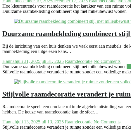
Hannah
december 10, 2025
december 17, 2025
Raamdecoratie
No Co
Hoe kleurentrends voor raamdecoratie het karakter van een ruimte vo
Duurzame raambekleding combineert stijl met milieubewust wonen
Duurzame raambekleding combineert stijl
Bij de inrichting van een huis denken we vaak eerst aan meubels, de k
raambekleding een uitgelezen kans…
Hannah
juli 31, 2025
juli 31, 2025
Raamdecoratie
No Comments
Duurzame raambekleding combineert stijl met milieubewust wonen
R
Stijlvolle raamdecoratie verandert je ruimte zonder een volledige mak
Stijlvolle raamdecoratie verandert je rui
Raamdecoratie speelt een cruciale rol in de algehele uitstraling van een
hebben. De keuze van raamdecoratie kan de sfeer…
Hannah
juli 13, 2025
juli 13, 2025
Raamdecoratie
No Comments
Stijlvolle raamdecoratie verandert je ruimte zonder een volledige mak