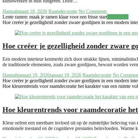
kunstwerken in huis fungeren. Door…
Hannah
maart 18, 2026
Raamdecoratie
No Comments
Lente ramen: maak je ramen klaar voor een frisse start
Read more
Hoe creëer je gezelligheid zonder zware gordijnen in een modern inte
Hoe creëer je gezelligheid zonder zware g
Een modern interieur kenmerkt zich door strakke lijnen, minimalistisc
de traditionele elementen, zoals zware gordijnen, bewust worden ve
Hannah
januari 19, 2026
januari 19, 2026
Raamdecoratie
No Commen
Hoe creëer je gezelligheid zonder zware gordijnen in een modern inte
Hoe kleurentrends voor raamdecoratie het karakter van een ruimte vo
Hoe kleurentrends voor raamdecoratie het
Kleur oefent een meetbare invloed uit op de ruimtelijke beleving van
emotionele toestand en de cognitieve prestaties beïnvloeden. Warme 