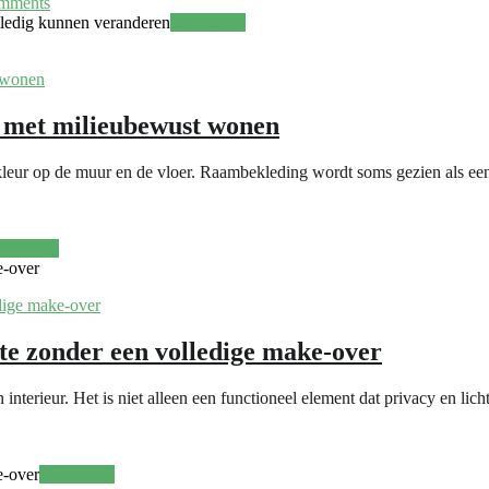
mments
lledig kunnen veranderen
Read more
 met milieubewust wonen
leur op de muur en de vloer. Raambekleding wordt soms gezien als een sl
ead more
e-over
mte zonder een volledige make-over
 interieur. Het is niet alleen een functioneel element dat privacy en lic
e-over
Read more