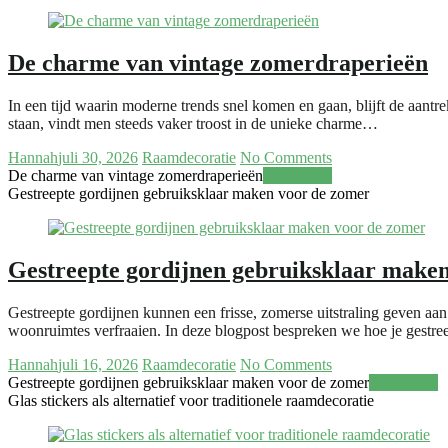
De charme van vintage zomerdraperieën
In een tijd waarin moderne trends snel komen en gaan, blijft de aant
staan, vindt men steeds vaker troost in de unieke charme…
Hannah
juli 30, 2026
Raamdecoratie
No Comments
De charme van vintage zomerdraperieën
Read more
Gestreepte gordijnen gebruiksklaar maken voor de zomer
Gestreepte gordijnen gebruiksklaar make
Gestreepte gordijnen kunnen een frisse, zomerse uitstraling geven aan 
woonruimtes verfraaien. In deze blogpost bespreken we hoe je gestr
Hannah
juli 16, 2026
Raamdecoratie
No Comments
Gestreepte gordijnen gebruiksklaar maken voor de zomer
Read more
Glas stickers als alternatief voor traditionele raamdecoratie