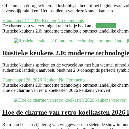
Of je nu een doorgewinterde klushobbyist bent of net begint, waterzu
levensstijlpraktijken. Het installeren van deze kranen kan een…
Hannah
mei 17, 2026
Keuken
No Comments
De charme van waterzuinige kranen in je badkamer
Read more
Rustieke keukens 2.0: moderne technologie ontmoet landelijke charm
Rustieke keukens 2.0: moderne technologi
Rustieke keukens spreken tot de verbeelding met hun warme, uitnod
authentiek landelijk aanvoelt, biedt het 2.0-concept de perfecte symbi
Hannah
april 26, 2026
Keuken
No Comments
Rustieke keukens 2.0: moderne technologie ontmoet landelijke charm
Hoe de charme van retro koelkasten 2026 keukens verovert
Hoe de charme van retro koelkasten 2026 
Retro koelkasten zijn terug van weggeweest en stelen de show in mod