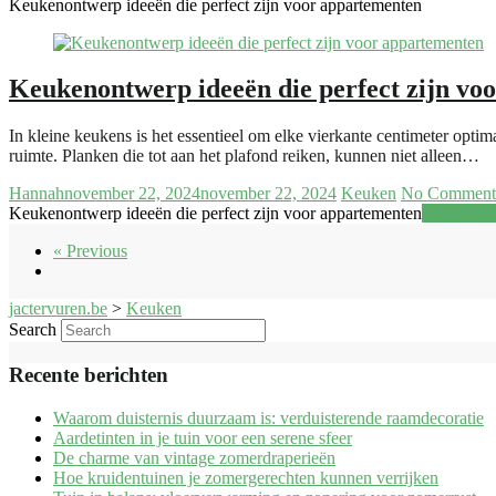
Keukenontwerp ideeën die perfect zijn voor appartementen
Keukenontwerp ideeën die perfect zijn vo
In kleine keukens is het essentieel om elke vierkante centimeter opt
ruimte. Planken die tot aan het plafond reiken, kunnen niet alleen…
Hannah
november 22, 2024
november 22, 2024
Keuken
No Comment
Keukenontwerp ideeën die perfect zijn voor appartementen
Read mor
« Previous
jactervuren.be
>
Keuken
Search
Recente berichten
Waarom duisternis duurzaam is: verduisterende raamdecoratie
Aardetinten in je tuin voor een serene sfeer
De charme van vintage zomerdraperieën
Hoe kruidentuinen je zomergerechten kunnen verrijken