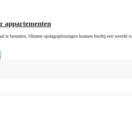
or appartementen
imaal te benutten. Slimme opslagoplossingen kunnen hierbij een wereld v
s
e