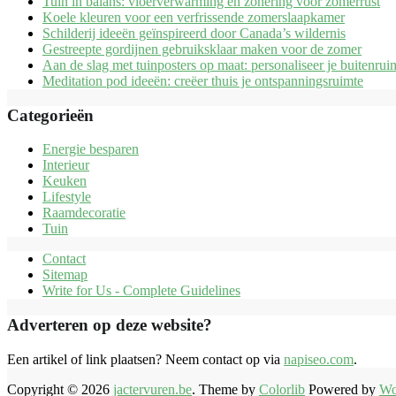
Tuin in balans: vloerverwarming en zonering voor zomerrust
Koele kleuren voor een verfrissende zomerslaapkamer
Schilderij ideeën geïnspireerd door Canada’s wildernis
Gestreepte gordijnen gebruiksklaar maken voor de zomer
Aan de slag met tuinposters op maat: personaliseer je buitenrui
Meditation pod ideeën: creëer thuis je ontspanningsruimte
Categorieën
Energie besparen
Interieur
Keuken
Lifestyle
Raamdecoratie
Tuin
Contact
Sitemap
Write for Us - Complete Guidelines
Adverteren op deze website?
Een artikel of link plaatsen? Neem contact op via
napiseo.com
.
Copyright © 2026
jactervuren.be
. Theme by
Colorlib
Powered by
Wo