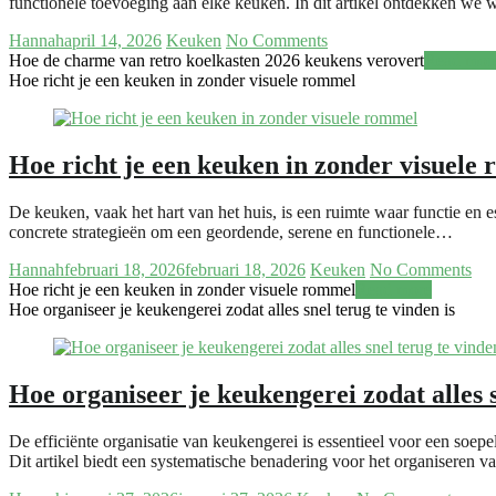
functionele toevoeging aan elke keuken. In dit artikel ontdekken we
Hannah
april 14, 2026
Keuken
No Comments
Hoe de charme van retro koelkasten 2026 keukens verovert
Read mor
Hoe richt je een keuken in zonder visuele rommel
Hoe richt je een keuken in zonder visuele
De keuken, vaak het hart van het huis, is een ruimte waar functie en
concrete strategieën om een geordende, serene en functionele…
Hannah
februari 18, 2026
februari 18, 2026
Keuken
No Comments
Hoe richt je een keuken in zonder visuele rommel
Read more
Hoe organiseer je keukengerei zodat alles snel terug te vinden is
Hoe organiseer je keukengerei zodat alles s
De efficiënte organisatie van keukengerei is essentieel voor een soep
Dit artikel biedt een systematische benadering voor het organiseren 