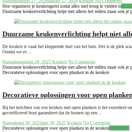
Hannah
januari 27, 2026
januari 27, 2026
Keuken
No Comments
Hoe organiseer je keukengerei zodat alles snel terug te vinden is
Read
Duurzame keukenverlichting helpt niet alleen het milieu maar ook je
Duurzame keukenverlichting helpt niet al
De keuken is vaak het kloppende hart van het huis. Het is de plek wa
Omdat we er…
Hannah
augustus 18, 2025
Keuken
No Comments
Duurzame keukenverlichting helpt niet alleen het milieu maar ook je
Decoratieve oplossingen voor open planken in de keuken
Decoratieve oplossingen voor open planken
Bij het inrichten van een keuken met open planken is het essentieel 
gecertificeerd hout garandeert dat de bomen op een…
Hannah
mei 30, 2025
mei 30, 2025
Keuken
No Comments
Decoratieve oplossingen voor open planken in de keuken
Read more