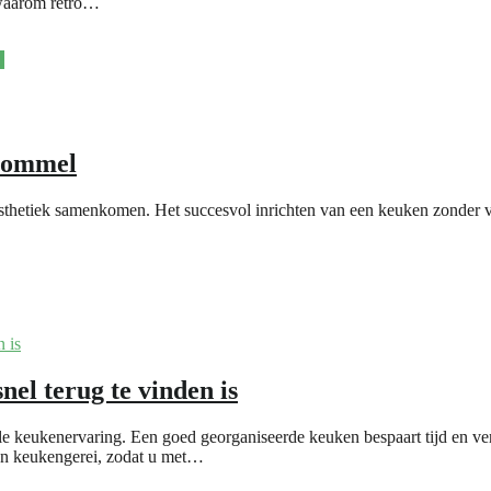
 waarom retro…
e
 rommel
 esthetiek samenkomen. Het succesvol inrichten van een keuken zonder 
nel terug te vinden is
ele keukenervaring. Een goed georganiseerde keuken bespaart tijd en ver
van keukengerei, zodat u met…