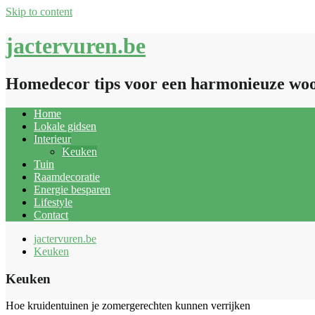
Skip to content
jactervuren.be
Homedecor tips voor een harmonieuze wo
Home
Lokale gidsen
Interieur
Keuken
Tuin
Raamdecoratie
Energie besparen
Lifestyle
Contact
jactervuren.be
Keuken
Keuken
Hoe kruidentuinen je zomergerechten kunnen verrijken