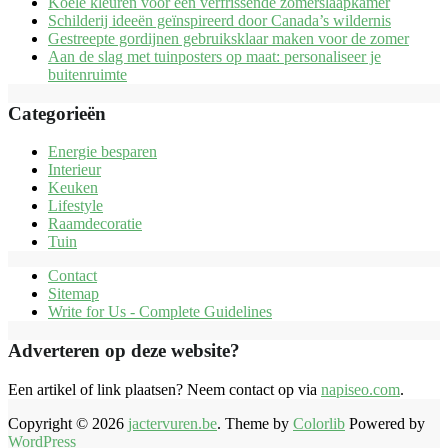
Koele kleuren voor een verfrissende zomerslaapkamer
Schilderij ideeën geïnspireerd door Canada’s wildernis
Gestreepte gordijnen gebruiksklaar maken voor de zomer
Aan de slag met tuinposters op maat: personaliseer je
buitenruimte
Categorieën
Energie besparen
Interieur
Keuken
Lifestyle
Raamdecoratie
Tuin
Contact
Sitemap
Write for Us - Complete Guidelines
Adverteren op deze website?
Een artikel of link plaatsen? Neem contact op via
napiseo.com
.
Copyright © 2026
jactervuren.be
. Theme by
Colorlib
Powered by
WordPress