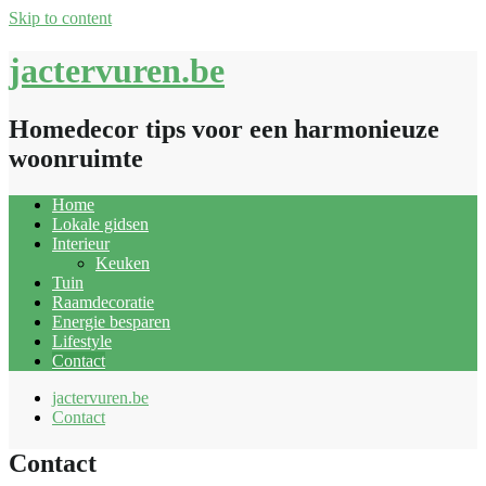
Skip to content
jactervuren.be
Homedecor tips voor een harmonieuze
woonruimte
Home
Lokale gidsen
Interieur
Keuken
Tuin
Raamdecoratie
Energie besparen
Lifestyle
Contact
jactervuren.be
Contact
Contact