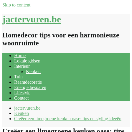
Skip to content
jactervuren.be
Homedecor tips voor een harmonieuze
woonruimte
Home
Lokale gidsen
Interieur
Keuken
Tuin
Raamdecoratie
Energie besparen
Lifestyle
Contact
jactervuren.be
Keuken
Creëer een limegroene keuken oase: tips en styling ideeën
Creëer een limegroene keuken oase: tips