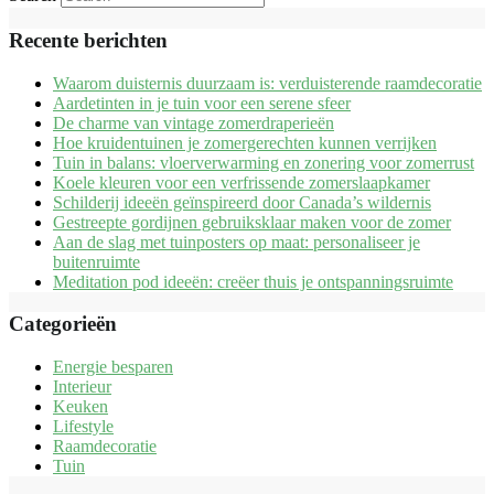
Recente berichten
Waarom duisternis duurzaam is: verduisterende raamdecoratie
Aardetinten in je tuin voor een serene sfeer
De charme van vintage zomerdraperieën
Hoe kruidentuinen je zomergerechten kunnen verrijken
Tuin in balans: vloerverwarming en zonering voor zomerrust
Koele kleuren voor een verfrissende zomerslaapkamer
Schilderij ideeën geïnspireerd door Canada’s wildernis
Gestreepte gordijnen gebruiksklaar maken voor de zomer
Aan de slag met tuinposters op maat: personaliseer je
buitenruimte
Meditation pod ideeën: creëer thuis je ontspanningsruimte
Categorieën
Energie besparen
Interieur
Keuken
Lifestyle
Raamdecoratie
Tuin