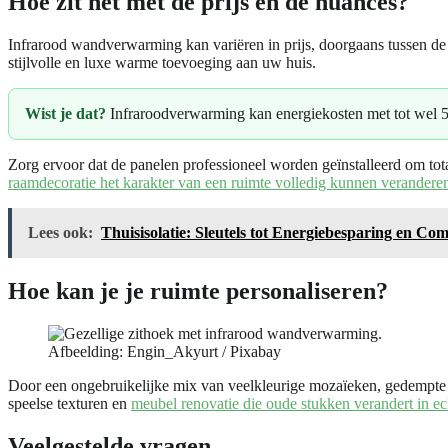
Hoe zit het met de prijs en de nuances?
Infrarood wandverwarming kan variëren in prijs, doorgaans tussen de €
stijlvolle en luxe warme toevoeging aan uw huis.
Wist je dat?
Infraroodverwarming kan energiekosten met tot wel 50
Zorg ervoor dat de panelen professioneel worden geïnstalleerd om total
raamdecoratie het karakter van een ruimte volledig kunnen verandere
Lees ook:
Thuisisolatie: Sleutels tot Energiebesparing en Com
Hoe kan je je ruimte personaliseren?
Afbeelding: Engin_Akyurt / Pixabay
Door een ongebruikelijke mix van veelkleurige mozaïeken, gedempte a
speelse texturen en
meubel renovatie die oude stukken verandert in ec
Veelgestelde vragen