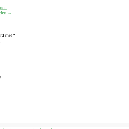
nnen
uden
→
erd met
*