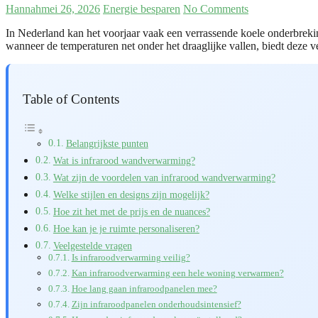
Hannah
mei 26, 2026
Energie besparen
No Comments
In Nederland kan het voorjaar vaak een verrassende koele onderbreki
wanneer de temperaturen net onder het draaglijke vallen, biedt deze
Table of Contents
Belangrijkste punten
Wat is infrarood wandverwarming?
Wat zijn de voordelen van infrarood wandverwarming?
Welke stijlen en designs zijn mogelijk?
Hoe zit het met de prijs en de nuances?
Hoe kan je je ruimte personaliseren?
Veelgestelde vragen
Is infraroodverwarming veilig?
Kan infraroodverwarming een hele woning verwarmen?
Hoe lang gaan infraroodpanelen mee?
Zijn infraroodpanelen onderhoudsintensief?