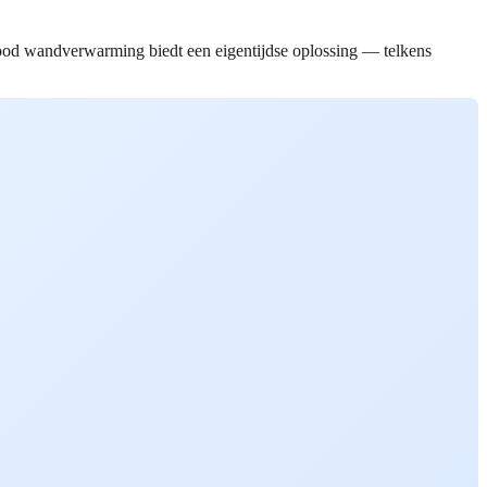
arood wandverwarming biedt een eigentijdse oplossing — telkens