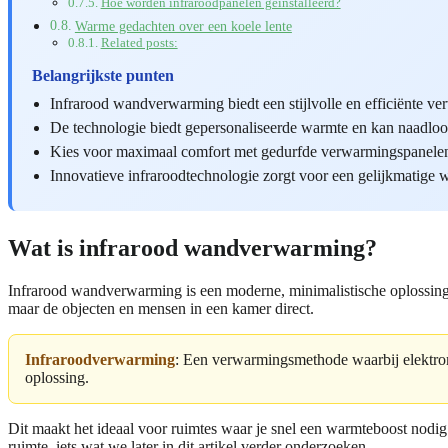
Hoe worden infraroodpanelen geïnstalleerd?
Warme gedachten over een koele lente
Related posts:
Belangrijkste punten
Infrarood wandverwarming biedt een stijlvolle en efficiënte v
De technologie biedt gepersonaliseerde warmte en kan naadloos w
Kies voor maximaal comfort met gedurfde verwarmingspanelen
Innovatieve infraroodtechnologie zorgt voor een gelijkmatige
Wat is infrarood wandverwarming?
Infrarood wandverwarming is een moderne, minimalistische oplossing di
maar de objecten en mensen in een kamer direct.
Infraroodverwarming
: Een verwarmingsmethode waarbij elektrom
oplossing.
Dit maakt het ideaal voor ruimtes waar je snel een warmteboost nodi
ruimte, iets wat we later in dit artikel verder onderzoeken.