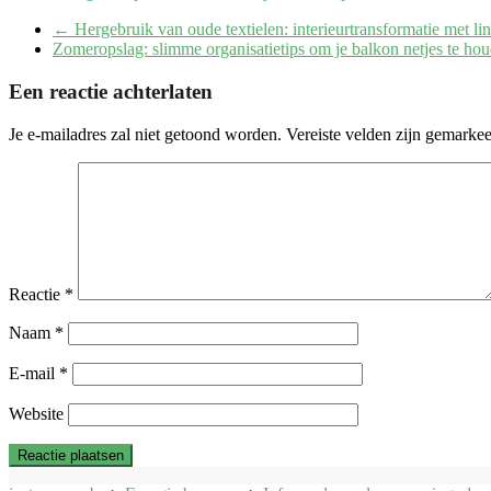
←
Hergebruik van oude textielen: interieurtransformatie met li
Zomeropslag: slimme organisatietips om je balkon netjes te ho
Een reactie achterlaten
Je e-mailadres zal niet getoond worden.
Vereiste velden zijn gemarke
Reactie
*
Naam
*
E-mail
*
Website