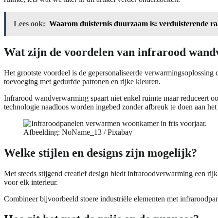
Lees ook:
Waarom duisternis duurzaam is: verduisterende r
Wat zijn de voordelen van infrarood wan
Het grootste voordeel is de gepersonaliseerde verwarmingsoplossing d
toevoeging met gedurfde patronen en rijke kleuren.
Infrarood wandverwarming spaart niet enkel ruimte maar reduceert ook
technologie naadloos worden ingebed zonder afbreuk te doen aan het 
Afbeelding: NoName_13 / Pixabay
Welke stijlen en designs zijn mogelijk?
Met steeds stijgend creatief design biedt infraroodverwarming een rij
voor elk interieur.
Combineer bijvoorbeeld stoere industriële elementen met infraroodpan