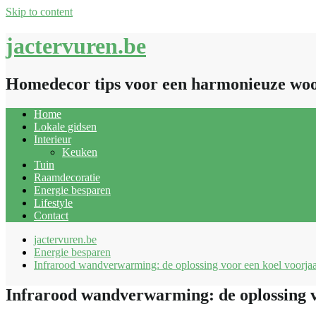
Skip to content
jactervuren.be
Homedecor tips voor een harmonieuze wo
Home
Lokale gidsen
Interieur
Keuken
Tuin
Raamdecoratie
Energie besparen
Lifestyle
Contact
jactervuren.be
Energie besparen
Infrarood wandverwarming: de oplossing voor een koel voorja
Infrarood wandverwarming: de oplossing v