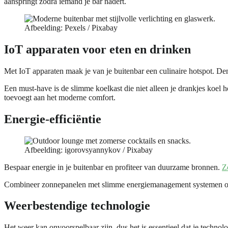
aanspringt zodra iemand je bar nadert.
Afbeelding: Pexels / Pixabay
IoT apparaten voor eten en drinken
Met IoT apparaten maak je van je buitenbar een culinaire hotspot. De
Een must-have is de slimme koelkast die niet alleen je drankjes ko
toevoegt aan het moderne comfort.
Energie-efficiëntie
Afbeelding: igorovsyannykov / Pixabay
Bespaar energie in je buitenbar en profiteer van duurzame bronnen.
Z
Combineer zonnepanelen met slimme energiemanagement systemen om je 
Weerbestendige technologie
Het weer kan onvoorspelbaar zijn, dus het is essentieel dat je techn