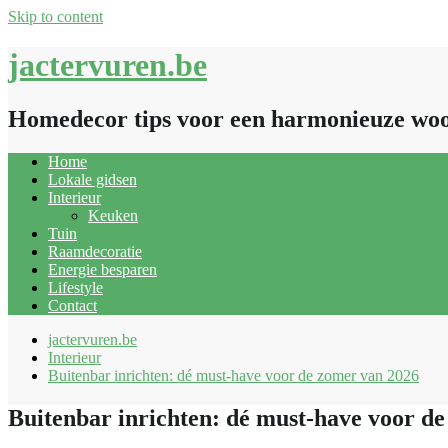
Skip to content
jactervuren.be
Homedecor tips voor een harmonieuze wo
Home
Lokale gidsen
Interieur
Keuken
Tuin
Raamdecoratie
Energie besparen
Lifestyle
Contact
jactervuren.be
Interieur
Buitenbar inrichten: dé must-have voor de zomer van 2026
Buitenbar inrichten: dé must-have voor d