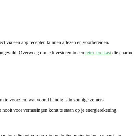
rect via een app recepten kunnen aflezen en voorbereiden.
aangevuld. Overweeg om te investeren in een
retro koelkast
die charme
m te voorzien, wat vooral handig is in zonnige zomers.
nooit voor verrassingen komt te staan op je energierekening.
apparatuur die ontworpen zijn om buitenomgevingen te weerstaan,