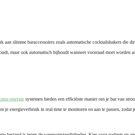
nk aan slimme baraccessoires zoals automatische cocktailshakers die di
el houdt, maar ook automatisch bijhoudt wanneer voorraad moet worden 
onne-energie
systemen bieden een efficiënte manier om je bar van stroo
energieverbruik in real-time te monitoren en aan te passen, zodat je 
ologie bestand is tegen de weersomstandigheden. Kies voor gadgets en 