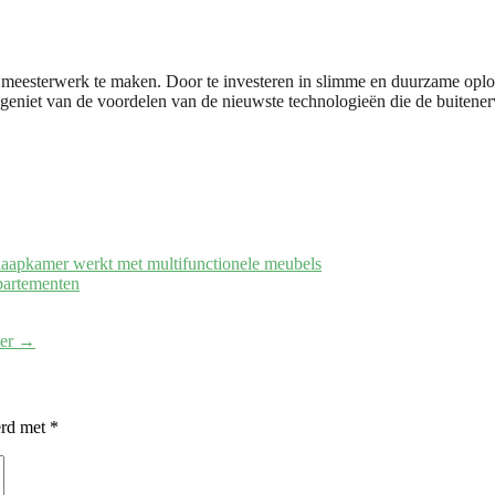
eesterwerk te maken. Door te investeren in slimme en duurzame oplossing
geniet van de voordelen van de nieuwste technologieën die de buitener
 slaapkamer werkt met multifunctionele meubels
partementen
mer
→
erd met
*