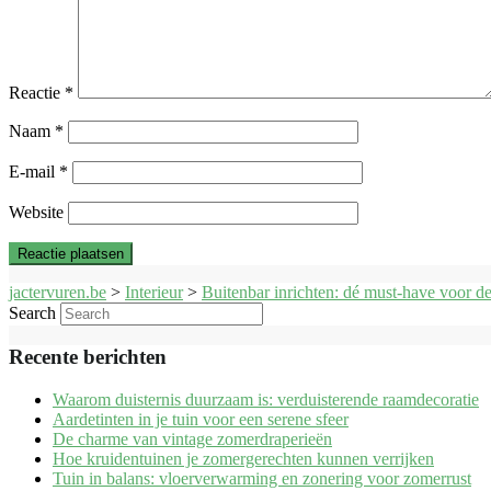
Reactie
*
Naam
*
E-mail
*
Website
jactervuren.be
>
Interieur
>
Buitenbar inrichten: dé must-have voor 
Search
Recente berichten
Waarom duisternis duurzaam is: verduisterende raamdecoratie
Aardetinten in je tuin voor een serene sfeer
De charme van vintage zomerdraperieën
Hoe kruidentuinen je zomergerechten kunnen verrijken
Tuin in balans: vloerverwarming en zonering voor zomerrust