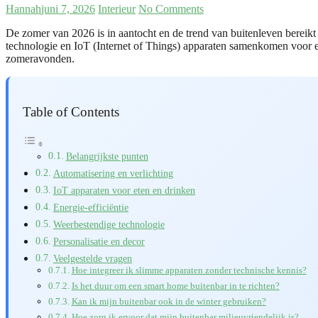
Hannah
juni 7, 2026
Interieur
No Comments
De zomer van 2026 is in aantocht en de trend van buitenleven bereikt
technologie en IoT (Internet of Things) apparaten samenkomen voor ee
zomeravonden.
Table of Contents
Belangrijkste punten
Automatisering en verlichting
IoT apparaten voor eten en drinken
Energie-efficiëntie
Weerbestendige technologie
Personalisatie en decor
Veelgestelde vragen
Hoe integreer ik slimme apparaten zonder technische kennis?
Is het duur om een smart home buitenbar in te richten?
Kan ik mijn buitenbar ook in de winter gebruiken?
Hoe zorg ik ervoor dat mijn buitenbar milieuvriendelijk is?