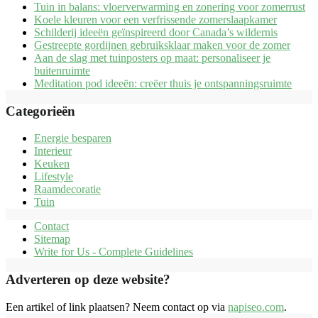
Tuin in balans: vloerverwarming en zonering voor zomerrust
Koele kleuren voor een verfrissende zomerslaapkamer
Schilderij ideeën geïnspireerd door Canada’s wildernis
Gestreepte gordijnen gebruiksklaar maken voor de zomer
Aan de slag met tuinposters op maat: personaliseer je
buitenruimte
Meditation pod ideeën: creëer thuis je ontspanningsruimte
Categorieën
Energie besparen
Interieur
Keuken
Lifestyle
Raamdecoratie
Tuin
Contact
Sitemap
Write for Us - Complete Guidelines
Adverteren op deze website?
Een artikel of link plaatsen? Neem contact op via
napiseo.com
.