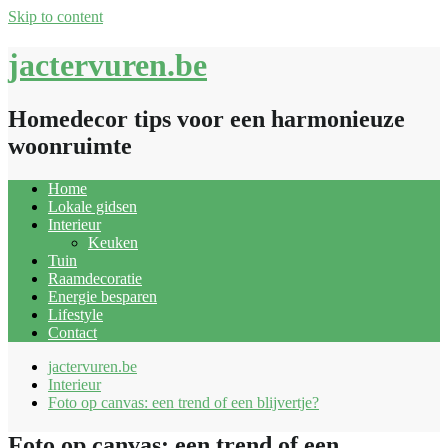
Skip to content
jactervuren.be
Homedecor tips voor een harmonieuze
woonruimte
Home
Lokale gidsen
Interieur
Keuken
Tuin
Raamdecoratie
Energie besparen
Lifestyle
Contact
jactervuren.be
Interieur
Foto op canvas: een trend of een blijvertje?
Foto op canvas: een trend of een