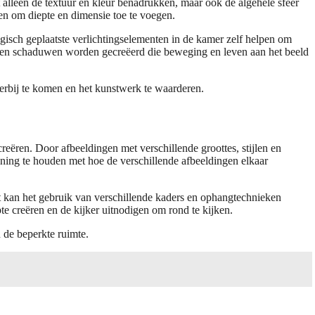
t alleen de textuur en kleur benadrukken, maar ook de algehele sfeer
en om diepte en dimensie toe te voegen.
tegisch geplaatste verlichtingselementen in de kamer zelf helpen om
unnen schaduwen worden gecreëerd die beweging en leven aan het beeld
erbij te komen en het kunstwerk te waarderen.
eëren. Door afbeeldingen met verschillende groottes, stijlen en
kening te houden met hoe de verschillende afbeeldingen elkaar
t kan het gebruik van verschillende kaders en ophangtechnieken
te creëren en de kijker uitnodigen om rond te kijken.
n de beperkte ruimte.