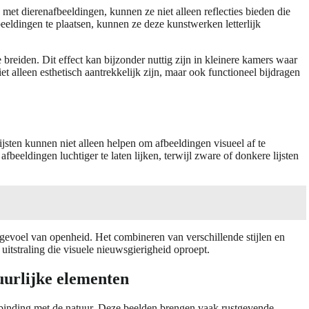
et dierenafbeeldingen, kunnen ze niet alleen reflecties bieden die
eeldingen te plaatsen, kunnen ze deze kunstwerken letterlijk
breiden. Dit effect kan bijzonder nuttig zijn in kleinere kamers waar
t alleen esthetisch aantrekkelijk zijn, maar ook functioneel bijdragen
sten kunnen niet alleen helpen om afbeeldingen visueel af te
eeldingen luchtiger te laten lijken, terwijl zware of donkere lijsten
 gevoel van openheid. Het combineren van verschillende stijlen en
 uitstraling die visuele nieuwsgierigheid oproept.
uurlijke elementen
rbinding met de natuur. Deze beelden brengen vaak rustgevende