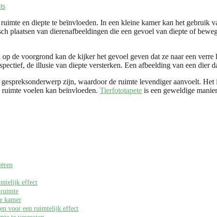
ts
ruimte en diepte te beïnvloeden. In een kleine kamer kan het gebruik va
egisch plaatsen van dierenafbeeldingen die een gevoel van diepte of beweg
 op de voorgrond kan de kijker het gevoel geven dat ze naar een verre h
ctief, de illusie van diepte versterken. Een afbeelding van een dier d
en gespreksonderwerp zijn, waardoor de ruimte levendiger aanvoelt. Het
e ruimte voelen kan beïnvloeden.
Tierfototapete
is een geweldige manier 
eëren
mtelijk effect
 ruimte
de kamer
en voor een ruimtelijk effect
mte te vergroten