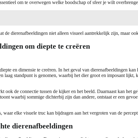
sentieel om te overwegen welke boodschap of sfeer je wilt overbreng
 de dierenafbeeldingen niet alleen visueel aantrekkelijk zijn, maar o
ldingen om diepte te creëren
m diepte en dimensie te creëren. In het geval van dierenafbeeldingen kan
laag standpunt is genomen, waarbij het dier groot en imposant lijkt, k
sterkt ook de connectie tussen de kijker en het beeld. Daarnaast kan het
oont waarbij sommige dichterbij zijn dan andere, ontstaat er een gevoel
es, waar elke visuele truc kan bijdragen aan het vergroten van de percept
chte dierenafbeeldingen