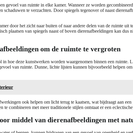
 een gevoel van ruimte in elke kamer. Wanneer ze worden gecombineerd m
en schaduwen te verzachten. Door spiegels tegenover of naast dierenafb
r door het zicht naar buiten of naar andere delen van de ruimte uit te 
isch plaatsen van spiegels naast of boven dierenafbeeldingen kan dus nie
enafbeeldingen om de ruimte te vergroten
rol in hoe deze kunstwerken worden waargenomen binnen een ruimte. Lij
oel van ruimte. Dunne, lichte lijsten kunnen bijvoorbeeld helpen om afb
terieur
afwerkingen ook helpen om licht terug te kaatsen, wat bijdraagt aan een
 te combineren met meer traditionele stijlen ontstaat er een eclectische
door middel van dierenafbeeldingen met nat
 water of bergen, kunnen bijdragen aan een gevoel van openheid en ve