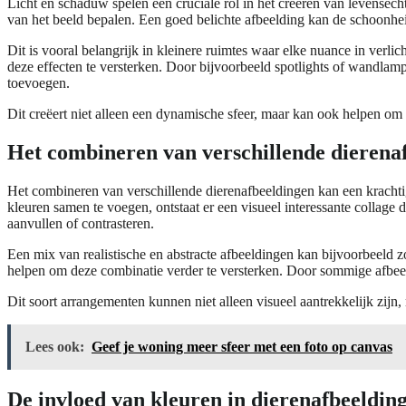
Licht en schaduw spelen een cruciale rol in het creëren van levensech
van het beeld bepalen. Een goed belichte afbeelding kan de schoonhei
Dit is vooral belangrijk in kleinere ruimtes waar elke nuance in verli
deze effecten te versterken. Door bijvoorbeeld spotlights of wandla
toevoegen.
Dit creëert niet alleen een dynamische sfeer, maar kan ook helpen o
Het combineren van verschillende dierenaf
Het combineren van verschillende dierenafbeeldingen kan een krachtig
kleuren samen te voegen, ontstaat er een visueel interessante collage
aanvullen of contrasteren.
Een mix van realistische en abstracte afbeeldingen kan bijvoorbeeld
helpen om deze combinatie verder te versterken. Door sommige afbeeldi
Dit soort arrangementen kunnen niet alleen visueel aantrekkelijk zijn
Lees ook:
Geef je woning meer sfeer met een foto op canvas
De invloed van kleuren in dierenafbeeldin