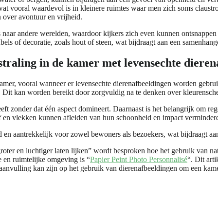
at vooral waardevol is in kleinere ruimtes waar men zich soms claustr
 over avontuur en vrijheid.
s naar andere werelden, waardoor kijkers zich even kunnen ontsnappen 
ls of decoratie, zoals hout of steen, wat bijdraagt aan een samenhang
traling in de kamer met levensechte dieren
kamer, vooral wanneer er levensechte dierenafbeeldingen worden gebruik
 Dit kan worden bereikt door zorgvuldig na te denken over kleurenschem
eeft zonder dat één aspect domineert. Daarnaast is het belangrijk om re
Stof en vlekken kunnen afleiden van hun schoonheid en impact verminder
 en aantrekkelijk voor zowel bewoners als bezoekers, wat bijdraagt aan 
groter en luchtiger laten lijken” wordt besproken hoe het gebruik van 
e en ruimtelijke omgeving is “
Papier Peint Photo Personnalisé
“. Dit art
 aanvulling kan zijn op het gebruik van dierenafbeeldingen om een kamer 