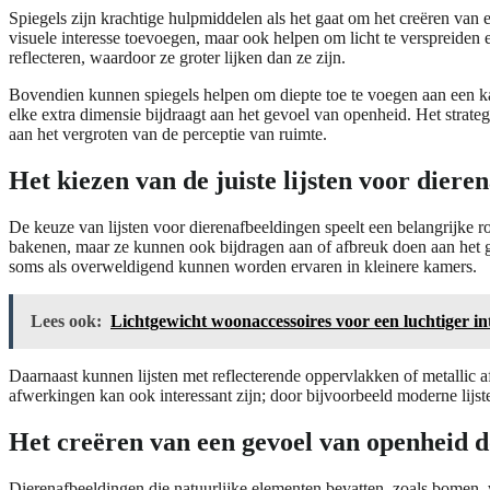
Spiegels zijn krachtige hulpmiddelen als het gaat om het creëren van
visuele interesse toevoegen, maar ook helpen om licht te verspreiden 
reflecteren, waardoor ze groter lijken dan ze zijn.
Bovendien kunnen spiegels helpen om diepte toe te voegen aan een kame
elke extra dimensie bijdraagt aan het gevoel van openheid. Het strateg
aan het vergroten van de perceptie van ruimte.
Het kiezen van de juiste lijsten voor dier
De keuze van lijsten voor dierenafbeeldingen speelt een belangrijke 
bakenen, maar ze kunnen ook bijdragen aan of afbreuk doen aan het gev
soms als overweldigend kunnen worden ervaren in kleinere kamers.
Lees ook:
Lichtgewicht woonaccessoires voor een luchtiger in
Daarnaast kunnen lijsten met reflecterende oppervlakken of metallic 
afwerkingen kan ook interessant zijn; door bijvoorbeeld moderne lijsten
Het creëren van een gevoel van openheid 
Dierenafbeeldingen die natuurlijke elementen bevatten, zoals bomen,