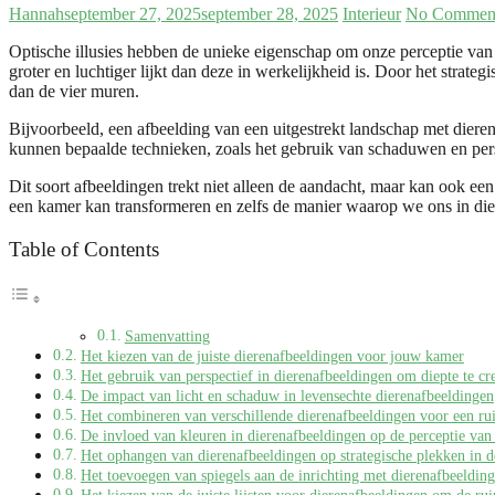
Hannah
september 27, 2025
september 28, 2025
Interieur
No Commen
Optische illusies hebben de unieke eigenschap om onze perceptie van 
groter en luchtiger lijkt dan deze in werkelijkheid is. Door het strat
dan de vier muren.
Bijvoorbeeld, een afbeelding van een uitgestrekt landschap met dieren
kunnen bepaalde technieken, zoals het gebruik van schaduwen en perspe
Dit soort afbeeldingen trekt niet alleen de aandacht, maar kan ook e
een kamer kan transformeren en zelfs de manier waarop we ons in di
Table of Contents
Samenvatting
Het kiezen van de juiste dierenafbeeldingen voor jouw kamer
Het gebruik van perspectief in dierenafbeeldingen om diepte te cr
De impact van licht en schaduw in levensechte dierenafbeeldingen
Het combineren van verschillende dierenafbeeldingen voor een rui
De invloed van kleuren in dierenafbeeldingen op de perceptie van
Het ophangen van dierenafbeeldingen op strategische plekken in 
Het toevoegen van spiegels aan de inrichting met dierenafbeelding
Het kiezen van de juiste lijsten voor dierenafbeeldingen om de rui