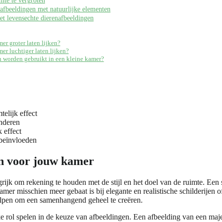
afbeeldingen met natuurlijke elementen
et levensechte dierenafbeeldingen
r groter laten lijken?
r luchtiger laten lijken?
 worden gebruikt in een kleine kamer?
elijk effect
nderen
 effect
 beïnvloeden
en voor jouw kamer
grijk om rekening te houden met de stijl en het doel van de ruimte. Een
r misschien meer gebaat is bij elegante en realistische schilderijen of
helpen om een samenhangend geheel te creëren.
rol spelen in de keuze van afbeeldingen. Een afbeelding van een majes