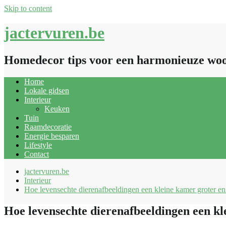
Skip to content
jactervuren.be
Homedecor tips voor een harmonieuze wo
Home
Lokale gidsen
Interieur
Keuken
Tuin
Raamdecoratie
Energie besparen
Lifestyle
Contact
jactervuren.be
Interieur
Hoe levensechte dierenafbeeldingen een kleine kamer groter en l
Hoe levensechte dierenafbeeldingen een kle