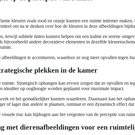
rme kleuren zoals rood en oranje kunnen een ruimte intiemer maken, t
sentieel om na te denken over hoe de kleuren in deze afbeeldingen bijdr
n, terwijl subtiele tinten kunnen helpen om een kalme en serene omge
ls bijvoorbeeld andere decoratieve elementen in dezelfde kleurensche
ruimte.
afbeeldingen te accentueren, waardoor ze nog meer opvallen tegen hu
trategische plekken in de kamer
 ruimte. Strategisch ophangen kan ervoor zorgen dat ze opvallen en tege
n idealiter op ooghoogte worden geplaatst voor maximale impact.
stwerk en het gemakkelijker kunnen waarderen. Daarnaast kan het opha
r of lager dan andere te plaatsen, ontstaat er een dynamisch effect dat 
ke visuele truc kan bijdragen aan het vergroten van de perceptie van ruim
ng met dierenafbeeldingen voor een ruimteli