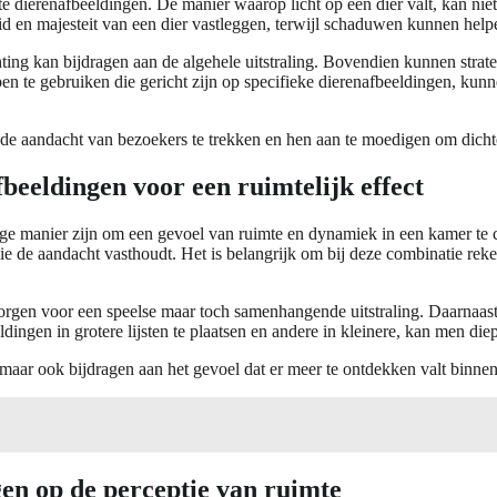
te dierenafbeeldingen. De manier waarop licht op een dier valt, kan nie
d en majesteit van een dier vastleggen, terwijl schaduwen kunnen help
chting kan bijdragen aan de algehele uitstraling. Bovendien kunnen stra
mpen te gebruiken die gericht zijn op specifieke dierenafbeeldingen, k
m de aandacht van bezoekers te trekken en hen aan te moedigen om dicht
beeldingen voor een ruimtelijk effect
e manier zijn om een gevoel van ruimte en dynamiek in een kamer te cr
 die de aandacht vasthoudt. Het is belangrijk om bij deze combinatie re
 zorgen voor een speelse maar toch samenhangende uitstraling. Daarnaas
ngen in grotere lijsten te plaatsen en andere in kleinere, kan men diep
, maar ook bijdragen aan het gevoel dat er meer te ontdekken valt binne
gen op de perceptie van ruimte