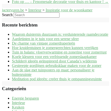
Foto op … – Fenomenale decoratie voor thuis en kantoor !
→
jactervuren.be
>
Interieur
>
Inspiratie voor de woonkamer
Search
Recente berichten
Waarom duisternis duurzaam is: verduisterende raamdecoratie
Aardetinten in je tuin voor een serene sfeer
De charme van vintage zomerdraperieën
Hoe kruidentuinen je zomergerechten kunnen verrijken
Tuin in balans: vloerverwarming en zonering voor zomerrust
Koele kleuren voor een verfrissende zomerslaapkamer
Schilderij ideeën geïnspireerd door Canada’s wildernis
Gestreepte gordijnen gebruiksklaar maken voor de zomer
Aan de slag met tuinposters op maat: personaliseer je
buitenruimte
Meditation pod ideeën: creëer thuis je ontspanningsruimte
Categorieën
Energie besparen
Interieur
Keuken