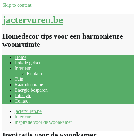
Skip to content
jactervuren.be
Homedecor tips voor een harmonieuze
woonruimte
Home
Lokale gidsen
Interieur
Keuken
Tuin
Raamdecoratie
Energie besparen
Lifestyle
Contact
jactervuren.be
Interieur
Inspiratie voor de woonkamer
Inspiratie voor de woonkamer