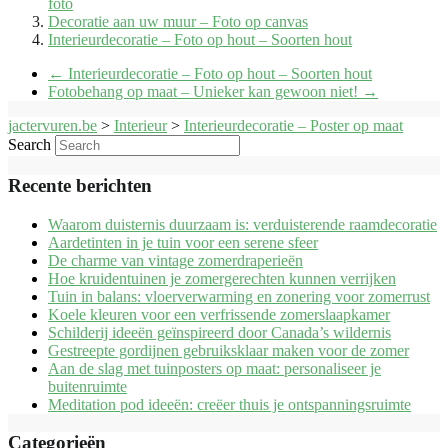
foto
Decoratie aan uw muur – Foto op canvas
Interieurdecoratie – Foto op hout – Soorten hout
←
Interieurdecoratie – Foto op hout – Soorten hout
Fotobehang op maat – Unieker kan gewoon niet!
→
jactervuren.be
>
Interieur
>
Interieurdecoratie – Poster op maat
Search
Recente berichten
Waarom duisternis duurzaam is: verduisterende raamdecoratie
Aardetinten in je tuin voor een serene sfeer
De charme van vintage zomerdraperieën
Hoe kruidentuinen je zomergerechten kunnen verrijken
Tuin in balans: vloerverwarming en zonering voor zomerrust
Koele kleuren voor een verfrissende zomerslaapkamer
Schilderij ideeën geïnspireerd door Canada’s wildernis
Gestreepte gordijnen gebruiksklaar maken voor de zomer
Aan de slag met tuinposters op maat: personaliseer je
buitenruimte
Meditation pod ideeën: creëer thuis je ontspanningsruimte
Categorieën