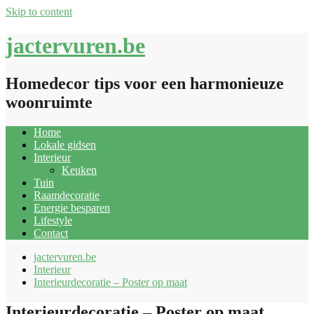
Skip to content
jactervuren.be
Homedecor tips voor een harmonieuze
woonruimte
Home
Lokale gidsen
Interieur
Keuken
Tuin
Raamdecoratie
Energie besparen
Lifestyle
Contact
jactervuren.be
Interieur
Interieurdecoratie – Poster op maat
Interieurdecoratie – Poster op maat