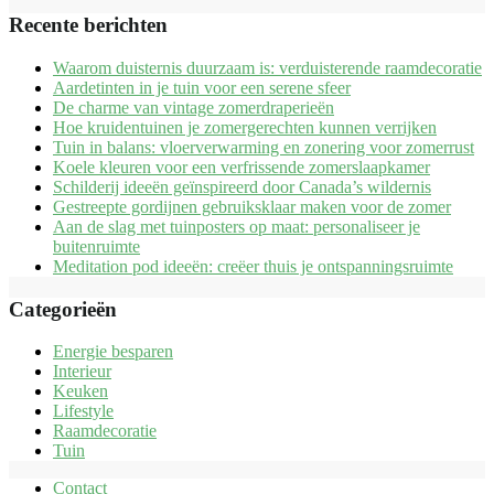
Recente berichten
Waarom duisternis duurzaam is: verduisterende raamdecoratie
Aardetinten in je tuin voor een serene sfeer
De charme van vintage zomerdraperieën
Hoe kruidentuinen je zomergerechten kunnen verrijken
Tuin in balans: vloerverwarming en zonering voor zomerrust
Koele kleuren voor een verfrissende zomerslaapkamer
Schilderij ideeën geïnspireerd door Canada’s wildernis
Gestreepte gordijnen gebruiksklaar maken voor de zomer
Aan de slag met tuinposters op maat: personaliseer je
buitenruimte
Meditation pod ideeën: creëer thuis je ontspanningsruimte
Categorieën
Energie besparen
Interieur
Keuken
Lifestyle
Raamdecoratie
Tuin
Contact