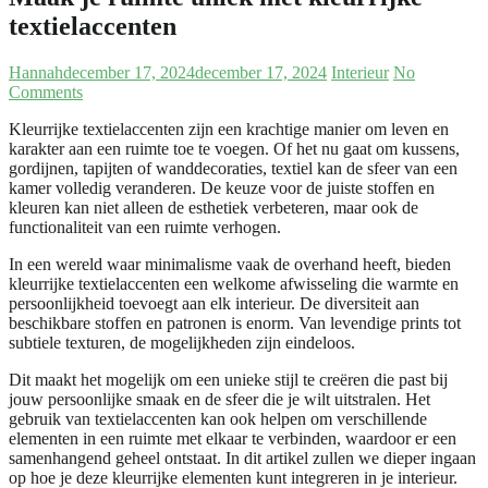
textielaccenten
Hannah
december 17, 2024
december 17, 2024
Interieur
No
Comments
Kleurrijke textielaccenten zijn een krachtige manier om leven en
karakter aan een ruimte toe te voegen. Of het nu gaat om kussens,
gordijnen, tapijten of wanddecoraties, textiel kan de sfeer van een
kamer volledig veranderen. De keuze voor de juiste stoffen en
kleuren kan niet alleen de esthetiek verbeteren, maar ook de
functionaliteit van een ruimte verhogen.
In een wereld waar minimalisme vaak de overhand heeft, bieden
kleurrijke textielaccenten een welkome afwisseling die warmte en
persoonlijkheid toevoegt aan elk interieur. De diversiteit aan
beschikbare stoffen en patronen is enorm. Van levendige prints tot
subtiele texturen, de mogelijkheden zijn eindeloos.
Dit maakt het mogelijk om een unieke stijl te creëren die past bij
jouw persoonlijke smaak en de sfeer die je wilt uitstralen. Het
gebruik van textielaccenten kan ook helpen om verschillende
elementen in een ruimte met elkaar te verbinden, waardoor er een
samenhangend geheel ontstaat. In dit artikel zullen we dieper ingaan
op hoe je deze kleurrijke elementen kunt integreren in je interieur.