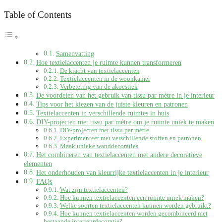
Table of Contents
Samenvatting
Hoe textielaccenten je ruimte kunnen transformeren
De kracht van textielaccenten
Textielaccenten in de woonkamer
Verbetering van de akoestiek
De voordelen van het gebruik van tissu par mètre in je interieur
Tips voor het kiezen van de juiste kleuren en patronen
Textielaccenten in verschillende ruimtes in huis
DIY-projecten met tissu par mètre om je ruimte uniek te maken
DIY-projecten met tissu par mètre
Experimenteer met verschillende stoffen en patronen
Maak unieke wanddecoraties
Het combineren van textielaccenten met andere decoratieve
elementen
Het onderhouden van kleurrijke textielaccenten in je interieur
FAQs
Wat zijn textielaccenten?
Hoe kunnen textielaccenten een ruimte uniek maken?
Welke soorten textielaccenten kunnen worden gebruikt?
Hoe kunnen textielaccenten worden gecombineerd met
bestaande interieurdecoratie?