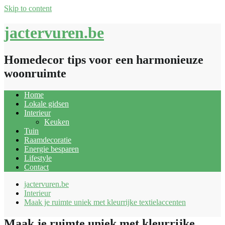
Skip to content
jactervuren.be
Homedecor tips voor een harmonieuze
woonruimte
Home
Lokale gidsen
Interieur
Keuken
Tuin
Raamdecoratie
Energie besparen
Lifestyle
Contact
jactervuren.be
Interieur
Maak je ruimte uniek met kleurrijke textielaccenten
Maak je ruimte uniek met kleurrijke