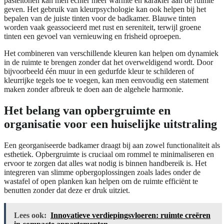
pasteltonen kan men echter meer warmte en karakter aan de ruimte
geven. Het gebruik van kleurpsychologie kan ook helpen bij het
bepalen van de juiste tinten voor de badkamer. Blauwe tinten
worden vaak geassocieerd met rust en sereniteit, terwijl groene
tinten een gevoel van vernieuwing en frisheid oproepen.
Het combineren van verschillende kleuren kan helpen om dynamiek
in de ruimte te brengen zonder dat het overweldigend wordt. Door
bijvoorbeeld één muur in een gedurfde kleur te schilderen of
kleurrijke tegels toe te voegen, kan men eenvoudig een statement
maken zonder afbreuk te doen aan de algehele harmonie.
Het belang van opbergruimte en
organisatie voor een huiselijke uitstraling
Een georganiseerde badkamer draagt bij aan zowel functionaliteit als
esthetiek. Opbergruimte is cruciaal om rommel te minimaliseren en
ervoor te zorgen dat alles wat nodig is binnen handbereik is. Het
integreren van slimme opbergoplossingen zoals lades onder de
wastafel of open planken kan helpen om de ruimte efficiënt te
benutten zonder dat deze er druk uitziet.
Lees ook:
Innovatieve verdiepingsvloeren: ruimte creëren