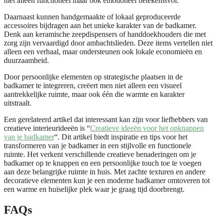
niet alleen functioneel maar ook emotioneel betekenisvol.
Daarnaast kunnen handgemaakte of lokaal geproduceerde
accessoires bijdragen aan het unieke karakter van de badkamer.
Denk aan keramische zeepdispensers of handdoekhouders die met
zorg zijn vervaardigd door ambachtslieden. Deze items vertellen niet
alleen een verhaal, maar ondersteunen ook lokale economieën en
duurzaamheid.
Door persoonlijke elementen op strategische plaatsen in de
badkamer te integreren, creëert men niet alleen een visueel
aantrekkelijke ruimte, maar ook één die warmte en karakter
uitstraalt.
Een gerelateerd artikel dat interessant kan zijn voor liefhebbers van
creatieve interieurideeën is “
Creatieve ideeën voor het opknappen
van je badkamer
“. Dit artikel biedt inspiratie en tips voor het
transformeren van je badkamer in een stijlvolle en functionele
ruimte. Het verkent verschillende creatieve benaderingen om je
badkamer op te knappen en een persoonlijke touch toe te voegen
aan deze belangrijke ruimte in huis. Met zachte texturen en andere
decoratieve elementen kun je een moderne badkamer omtoveren tot
een warme en huiselijke plek waar je graag tijd doorbrengt.
FAQs