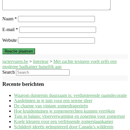
Naam
*
E-mail
*
Website
jactervuren.be
>
Interieur
>
Met zachte texturen voelt zelfs een
moderne badkamer huiselijk aan
Search
Recente berichten
Waarom duisternis duurzaam is: verduisterende raamdecoratie
Aardetinten in je tuin voor een serene sfeer
De charme van vintage zomerdraperieën
Hoe kruidentuinen je zomergerechten kunnen verrijken
Tuin in balans: vloerverwarming en zonering voor zomerrust
Koele kleuren voor een verfrissende zomerslaapkamer
Schilderij ideeën geïnspireerd door Canada’s wildernis