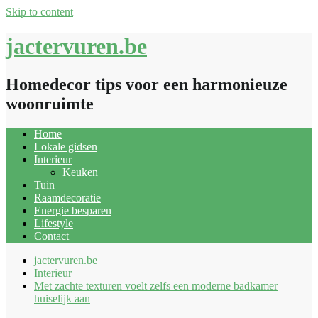
Skip to content
jactervuren.be
Homedecor tips voor een harmonieuze
woonruimte
Home
Lokale gidsen
Interieur
Keuken
Tuin
Raamdecoratie
Energie besparen
Lifestyle
Contact
jactervuren.be
Interieur
Met zachte texturen voelt zelfs een moderne badkamer
huiselijk aan