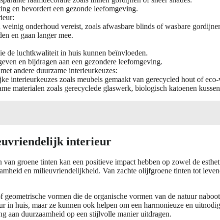
hting en bevordert een gezonde leefomgeving.
ieur:
 weinig onderhoud vereist, zoals afwasbare blinds of wasbare gordijne
den en gaan langer mee.
ie de luchtkwaliteit in huis kunnen beïnvloeden.
afgeven en bijdragen aan een gezondere leefomgeving.
 met andere duurzame interieurkeuzes:
e interieurkeuzes zoals meubels gemaakt van gerecycled hout of eco-vr
ame materialen zoals gerecyclede glaswerk, biologisch katoenen kussens
uvriendelijk interieur
ezen van groene tinten kan een positieve impact hebben op zowel de esth
amheid en milieuvriendelijkheid. Van zachte olijfgroene tinten tot leve
 of geometrische vormen die de organische vormen van de natuur naboot
ur in huis, maar ze kunnen ook helpen om een harmonieuze en uitnodige
g aan duurzaamheid op een stijlvolle manier uitdragen.