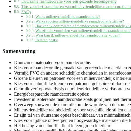
Duurzame raamdecoratie voor een gezonde leefomgeving
Tips voor het combineren van milieuvriendelijke raamdecoratie m
FAQs
Wat is milieuvriendelijke raamdecoratie?
Welke soorten milieuvriendelijke raamdecoratie zijn er?
Hoe kan ik controleren of raamdecoratie milieuvriendelijk i
Wat zijn de voordelen van milieuvriendelijke raamdecoratie
Waar kan ik milieuvriendelijke raamdecoratie kopen?
Related posts:
Samenvatting
Duurzame materialen voor raamdecoratie:
Kies voor raamdecoratie gemaakt van gerecyclede materialen zo
Vermijd PVC en andere schadelijke chemicaliën in raamdecorati
Groene kleuren en patronen voor een milieuvriendelijk interieur
Kies voor natuurlijke kleuren en patronen geïnspireerd door de 
Gebruik verf op waterbasis en milieuvriendelijke verfsoorten v
Energiebesparende raamdecoratie opties:
Investeer in isolerende raamdecoratie zoals gordijnen met ther
Overweeg zonwerende raamfolie om de warmte van de zon te ve
Milieuvriendelijke raambekleding voor verschillende stijlen en
Er zijn tal van duurzame opties beschikbaar, van minimalistisc
Kies voor tijdloze ontwerpen en hoogwaardige materialen die 
Het belang van natuurlijk licht in een groen interieur:
Maximaliseer natuurlijk licht door het gebruik van lichte en tra