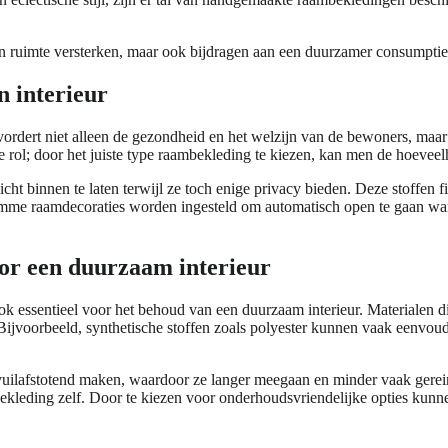
een ruimte versterken, maar ook bijdragen aan een duurzamer consumpti
n interieur
 bevordert niet alleen de gezondheid en het welzijn van de bewoners, ma
le rol; door het juiste type raambekleding te kiezen, kan men de hoeveel
icht binnen te laten terwijl ze toch enige privacy bieden. Deze stoffen f
imme raamdecoraties worden ingesteld om automatisch open te gaan wann
or een duurzaam interieur
ook essentieel voor het behoud van een duurzaam interieur. Materialen
Bijvoorbeeld, synthetische stoffen zoals polyester kunnen vaak eenvou
 vuilafstotend maken, waardoor ze langer meegaan en minder vaak gerein
eding zelf. Door te kiezen voor onderhoudsvriendelijke opties kunnen