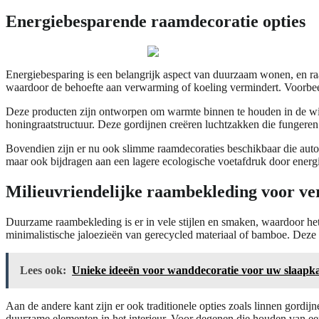
Energiebesparende raamdecoratie opties
Energiebesparing is een belangrijk aspect van duurzaam wonen, en raa
waardoor de behoefte aan verwarming of koeling vermindert. Voorbeel
Deze producten zijn ontworpen om warmte binnen te houden in de winte
honingraatstructuur. Deze gordijnen creëren luchtzakken die fungeren 
Bovendien zijn er nu ook slimme raamdecoraties beschikbaar die automa
maar ook bijdragen aan een lagere ecologische voetafdruk door energi
Milieuvriendelijke raambekleding voor ver
Duurzame raambekleding is er in vele stijlen en smaken, waardoor het 
minimalistische jaloezieën van gerecycled materiaal of bamboe. Deze op
Lees ook:
Unieke ideeën voor wanddecoratie voor uw slaap
Aan de andere kant zijn er ook traditionele opties zoals linnen gordi
duurzame elementen in het interieur. Voor degenen die houden van een