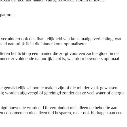
epatroon.
ar vermindert ook de afhankelijkheid van kunstmatige verlichting, wat
heid natuurlijk licht die binnenkomt optimaliseren.
ilteren het licht op een manier die zorgt voor een zachte gloed in de
eer er voldoende natuurlijk licht is, waardoor bewoners optimaal
 die gemakkelijk schoon te maken zijn of die minder vaak gewassen
dig worden afgeveegd of gereinigd zonder dat ze veel water of energie
igd hoeven te worden. Dit vermindert niet alleen de behoefte aan
 consumenten niet alleen tijd besparen, maar ook bijdragen aan een