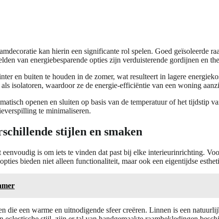
mdecoratie kan hierin een significante rol spelen. Goed geïsoleerde r
den van energiebesparende opties zijn verduisterende gordijnen en the
r en buiten te houden in de zomer, wat resulteert in lagere energiekost
als isolatoren, waardoor ze de energie-efficiëntie van een woning aanzi
tisch openen en sluiten op basis van de temperatuur of het tijdstip van
everspilling te minimaliseren.
schillende stijlen en smaken
eenvoudig is om iets te vinden dat past bij elke interieurinrichting. 
ties bieden niet alleen functionaliteit, maar ook een eigentijdse esthet
kamer
jnen die een warme en uitnodigende sfeer creëren. Linnen is een natuurl
 eclectische stijl, zijn er tal van handgemaakte raambekledingen besch