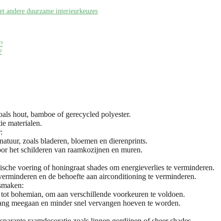
et andere duurzame interieurkeuzes
s?
?
als hout, bamboe of gerecycled polyester.
e materialen.
:
natuur, zoals bladeren, bloemen en dierenprints.
oor het schilderen van raamkozijnen en muren.
mische voering of honingraat shades om energieverlies te verminderen.
rminderen en de behoefte aan airconditioning te verminderen.
 smaken:
h tot bohemian, om aan verschillende voorkeuren te voldoen.
lang meegaan en minder snel vervangen hoeven te worden.
nsparante raamdecoratie zoals linnen gordijnen of sheer shades.