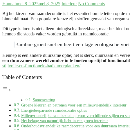
Hannah
mei 8, 2025
mei 8, 2025
Interieur
No Comments
Bij het kiezen van raamdecoratie is het essentieel om te letten op de 
binnenklimaat. Een populaire keuze zijn stoffen gemaakt van organis
Dit type katoen is niet alleen biologisch afbreekbaar, maar het biedt 
hennep die steeds vaker worden gebruikt in raamdecoratie.
Bamboe groeit snel en heeft een lage ecologische voe
Hennep is een andere duurzame optie; het is sterk, duurzaam en verei
een duurzamere wereld zonder in te boeten op stijl of functionalit
stijlvolle-en-functionele-badkamerplanken/
.
Table of Contents
Samenvatting
Groene kleuren en patronen voor een milieuvriendelijk interieur
Energiebesparende raamdecoratie opties
Milieuvriendelijke raambekleding voor verschillende stijlen en s
Het belang van natuurlijk licht in een groen interieur
Onderhoudsvriendelijke raamdecoratie voor een duurzaam interie