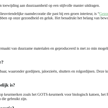
toewijding aan duurzaamheid op een stijlvolle manier uitdragen.
lieuvriendelijke raamdecoratie die past bij een groen interieur, is “
Gezon
 hebben op onze gezondheid en geluk. Het benadrukt het belang van bew
 gemaakt van duurzame materialen en geproduceerd is met zo min mogeli
r?
ikbaar, waaronder gordijnen, jaloezieën, shutters en rolgordijnen. Deze
lijk is?
ten op keurmerken zoals het GOTS-keurmerk voor biologisch katoen, he
die gebruikt zijn.