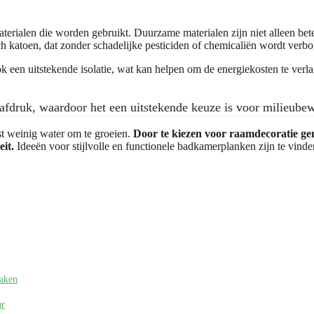
materialen die worden gebruikt. Duurzame materialen zijn niet alleen be
ch katoen, dat zonder schadelijke pesticiden of chemicaliën wordt verb
ook een uitstekende isolatie, wat kan helpen om de energiekosten te ver
tafdruk, waardoor het een uitstekende keuze is voor milieub
st weinig water om te groeien.
Door te kiezen voor raamdecoratie g
eit.
Ideeën voor stijlvolle en functionele badkamerplanken zijn te vind
maken
ur