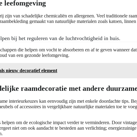
e leefomgeving
j zijn van schadelijke chemicaliën en allergenen. Veel traditionele ra
aambekleding gemaakt van natuurlijke materialen zoals katoen, linnen o
en bij het reguleren van de luchtvochtigheid in huis.
nschappen die helpen om vocht te absorberen en af te geven wanneer da
ehoud van een gezonde leefomgeving.
ls nieuw decoratief element
delijke raamdecoratie met andere duurzame
ame interieurkeuzes kan eenvoudig zijn met enkele doordachte tips. Beg
bels of accessoires in vergelijkbare natuurlijke materialen toe te voeg
s helpen om de ecologische impact verder te verminderen. Door vinta
s. Vergeet niet om ook aandacht te besteden aan verlichting; energiezui
n.