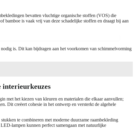
ambekledingen bevatten vluchtige organische stoffen (VOS) die
f bamboe is vaak vrij van deze schadelijke stoffen en draagt bij aan
t nodig is. Dit kan bijdragen aan het voorkomen van schimmelvorming
 interieurkeuzes
in met het kiezen van kleuren en materialen die elkaar aanvullen;
en. Dit creëert cohesie in het ontwerp en versterkt de algehele
ge stukken te combineren met moderne duurzame raambekleding
nige LED-lampen kunnen perfect samengaan met natuurlijke