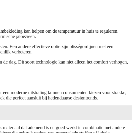
aambekleding kan helpen om de temperatuur in huis te reguleren,
rmische jaloezieën.
en. Een andere effectieve optie zijn plisségordijnen met een
enlijk verbeteren.
 de dag. Dit soort technologie kan niet alleen het comfort verhogen,
Voor een moderne uitstraling kunnen consumenten kiezen voor strakke,
iek die perfect aansluit bij hedendaagse designtrends.
ijk materiaal dat ademend is en goed werkt in combinatie met andere
ikbaar die gebruik maken van gerecyclede stoffen of lokale