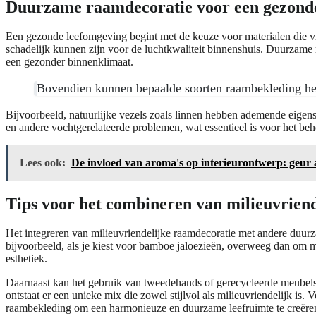
Duurzame raamdecoratie voor een gezond
Een gezonde leefomgeving begint met de keuze voor materialen die vri
schadelijk kunnen zijn voor de luchtkwaliteit binnenshuis. Duurzame r
een gezonder binnenklimaat.
Bovendien kunnen bepaalde soorten raambekleding help
Bijvoorbeeld, natuurlijke vezels zoals linnen hebben ademende eige
en andere vochtgerelateerde problemen, wat essentieel is voor het b
Lees ook:
De invloed van aroma's op interieurontwerp: geur a
Tips voor het combineren van milieuvrien
Het integreren van milieuvriendelijke raamdecoratie met andere duurz
bijvoorbeeld, als je kiest voor bamboe jaloezieën, overweeg dan om meu
esthetiek.
Daarnaast kan het gebruik van tweedehands of gerecycleerde meubel
ontstaat er een unieke mix die zowel stijlvol als milieuvriendelijk i
raambekleding om een harmonieuze en duurzame leefruimte te creëre