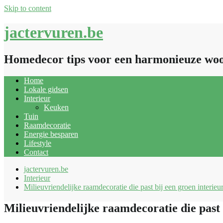
Skip to content
jactervuren.be
Homedecor tips voor een harmonieuze wo
Home
Lokale gidsen
Interieur
Keuken
Tuin
Raamdecoratie
Energie besparen
Lifestyle
Contact
jactervuren.be
Interieur
Milieuvriendelijke raamdecoratie die past bij een groen interieu
Milieuvriendelijke raamdecoratie die past 