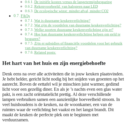
De initiële kosten versus de langetermijnbesparing
Rekenvoorbeeld: van halogeen naar LED
De ecologische winst: minder afval, minder CO2
FAQs
Wat is duurzame keukenverlichting?
Wat zijn de voordelen van duurzame keukenverlichting?
Welke soorten duurzame keukenverlichting zijn er?
Hoe kan duurzame keukenverlichting helpen om geld te
besparen?
Zijn er subsidies of financiële voordelen voor het gebruik
van duurzame keukenverlichting?
Related posts:
Het hart van het huis en zijn energiebehoefte
Denk eens na over alle activiteiten die in jouw keuken plaatsvinden.
Je hebt helder, gericht licht nodig bij het snijden van groenten op het
aanrecht. Boven de eettafel wil je misschien juist warmer, gedimd
licht voor een gezellig diner. En als je ’s nachts even een glas water
pakt, is een zacht oriëntatielicht prettig. Al deze verschillende
lampen verbruiken samen een aanzienlijke hoeveelheid stroom. In
veel huishoudens is de keuken, na de woonkamer, een van de
ruimtes waar de verlichting het vaakst en het langst brandt. Dit
maakt de keuken de perfecte plek om te beginnen met
verduurzamen.