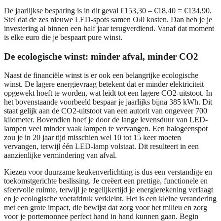
De jaarlijkse besparing is in dit geval €153,30 – €18,40 = €134,90.
Stel dat de zes nieuwe LED-spots samen €60 kosten. Dan heb je je
investering al binnen een half jaar terugverdiend. Vanaf dat moment
is elke euro die je bespaart pure winst.
De ecologische winst: minder afval, minder CO2
Naast de financiële winst is er ook een belangrijke ecologische
winst. De lagere energievraag betekent dat er minder elektriciteit
opgewekt hoeft te worden, wat leidt tot een lagere CO2-uitstoot. In
het bovenstaande voorbeeld bespaar je jaarlijks bijna 385 kWh. Dit
staat gelijk aan de CO2-uitstoot van een autorit van ongeveer 700
kilometer. Bovendien hoef je door de lange levensduur van LED-
lampen veel minder vaak lampen te vervangen. Een halogeenspot
zou je in 20 jaar tijd misschien wel 10 tot 15 keer moeten
vervangen, terwijl één LED-lamp volstaat. Dit resulteert in een
aanzienlijke vermindering van afval.
Kiezen voor duurzame keukenverlichting is dus een verstandige en
toekomstgerichte beslissing. Je creëert een prettige, functionele en
sfeervolle ruimte, terwijl je tegelijkertijd je energierekening verlaagt
en je ecologische voetafdruk verkleint. Het is een kleine verandering
met een grote impact, die bewijst dat zorg voor het milieu en zorg
voor je portemonnee perfect hand in hand kunnen gaan. Begin