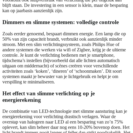
blijft staan. De investering in een sensor is klein, maar de besparing
kan op jaarbasis aanzienlijk zijn.
Dimmers en slimme systemen: volledige controle
Zoals eerder genoemd, bespaart dimmen energie. Een lamp die op
50% van zijn capaciteit brandt, verbruikt ook aanzienlijk minder
stroom. Met een slim verlichtingssysteem, zoals Philips Hue of
andere systemen die werken via wifi of Zigbee, krijg je de ultieme
controle. Je kunt de verlichting bedienen met je smartphone,
tijdschema’s instellen (bijvoorbeeld dat alle lichten automatisch
uitgaan om middernacht) of scènes creëren voor verschillende
activiteiten zoals ‘koken’, ‘dineren’ of ‘schoonmaken’. Dit soort
systemen maakt je bewuster van je lichtgebruik en helpt je om
verspilling te minimaliseren.
Het effect van slimme verlichting op je
energierekening
De combinatie van LED-technologie met slimme aansturing kan je
energierekening voor verlichting drastisch verlagen. Waar de
overstap van halogeen naar LED al een besparing van zo’n 75%
oplevert, kan slim beheer daar nog eens 10-20% bovenop doen. Het
licht brandt immers nooit langer of feller dan strikt noodzakelijk. Het