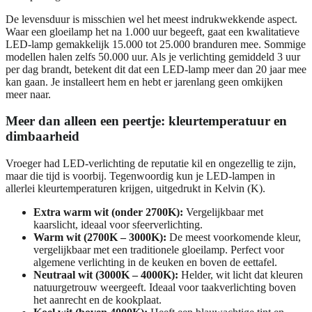
De levensduur is misschien wel het meest indrukwekkende aspect.
Waar een gloeilamp het na 1.000 uur begeeft, gaat een kwalitatieve
LED-lamp gemakkelijk 15.000 tot 25.000 branduren mee. Sommige
modellen halen zelfs 50.000 uur. Als je verlichting gemiddeld 3 uur
per dag brandt, betekent dit dat een LED-lamp meer dan 20 jaar mee
kan gaan. Je installeert hem en hebt er jarenlang geen omkijken
meer naar.
Meer dan alleen een peertje: kleurtemperatuur en
dimbaarheid
Vroeger had LED-verlichting de reputatie kil en ongezellig te zijn,
maar die tijd is voorbij. Tegenwoordig kun je LED-lampen in
allerlei kleurtemperaturen krijgen, uitgedrukt in Kelvin (K).
Extra warm wit (onder 2700K):
Vergelijkbaar met
kaarslicht, ideaal voor sfeerverlichting.
Warm wit (2700K – 3000K):
De meest voorkomende kleur,
vergelijkbaar met een traditionele gloeilamp. Perfect voor
algemene verlichting in de keuken en boven de eettafel.
Neutraal wit (3000K – 4000K):
Helder, wit licht dat kleuren
natuurgetrouw weergeeft. Ideaal voor taakverlichting boven
het aanrecht en de kookplaat.