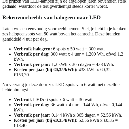
De prijzen van LED-lampen zijn de afgelopen jaren bovendien sterk
gedaald, waardoor de terugverdientijd steeds korter wordt.
Rekenvoorbeeld: van halogeen naar LED
Laten we een eenvoudig voorbeeld nemen. Stel, je hebt in je keuken
zes halogeenspots van 50 watt boven het aanrecht. Deze branden
gemiddeld 4 uur per dag.
Verbruik halogeen:
6 spots x 50 watt = 300 watt.
Verbruik per dag:
300 watt x 4 uur = 1.200 Wh, ofwel 1,2
kWh.
Verbruik per jaar:
1,2 kWh x 365 dagen = 438 kWh.
Kosten per jaar (bij €0,35/kWh):
438 kWh x €0,35 =
€153,30.
Nu vervang je deze door zes LED-spots van 6 watt met dezelfde
lichtopbrengst.
Verbruik LED:
6 spots x 6 watt = 36 watt.
Verbruik per dag:
36 watt x 4 uur = 144 Wh, ofwel 0,144
kWh.
Verbruik per jaar:
0,144 kWh x 365 dagen = 52,56 kWh.
Kosten per jaar (bij €0,35/kWh):
52,56 kWh x €0,35 =
€18,40.