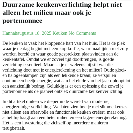
Duurzame keukenverlichting helpt niet
alleen het milieu maar ook je
portemonnee
Hannah
augustus 18, 2025
Keuken
No Comments
De keuken is vaak het kloppende hart van het huis. Het is de plek
waar je de dag begint met een kop koffie, waar maaltijden met zorg
worden bereid en waar goede gesprekken plaatsvinden aan de
keukentafel. Omdat we er zoveel tijd doorbrengen, is goede
verlichting essentieel. Maar sta je er weleens bij stil wat die
verlichting doet met je energierekening en het milieu? Oude gloei-
en halogeenlampen zijn als een lekkende kraan; ze verspillen
continu een beetje energie, wat aan het einde van het jaar oploopt tot
een aanzienlijk bedrag. Gelukkig is er een oplossing die zowel je
portemonnee als de planeet ontziet: duurzame keukenverlichting.
In dit artikel duiken we dieper in de wereld van moderne,
energiezuinige verlichting. We laten zien hoe je met slimme keuzes
niet alleen een sfeervolle en functionele keuken creëert, maar ook
actief bijdraagt aan een beter milieu en een lagere energierekening.
Het is een investering die zichzelf op meerdere manieren
terugbetaalt.