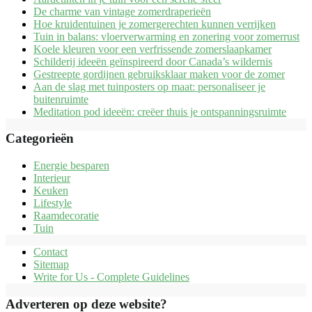
De charme van vintage zomerdraperieën
Hoe kruidentuinen je zomergerechten kunnen verrijken
Tuin in balans: vloerverwarming en zonering voor zomerrust
Koele kleuren voor een verfrissende zomerslaapkamer
Schilderij ideeën geïnspireerd door Canada’s wildernis
Gestreepte gordijnen gebruiksklaar maken voor de zomer
Aan de slag met tuinposters op maat: personaliseer je
buitenruimte
Meditation pod ideeën: creëer thuis je ontspanningsruimte
Categorieën
Energie besparen
Interieur
Keuken
Lifestyle
Raamdecoratie
Tuin
Contact
Sitemap
Write for Us - Complete Guidelines
Adverteren op deze website?