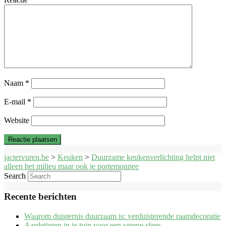
Naam
*
E-mail
*
Website
jactervuren.be
>
Keuken
>
Duurzame keukenverlichting helpt niet
alleen het milieu maar ook je portemonnee
Search
Recente berichten
Waarom duisternis duurzaam is: verduisterende raamdecoratie
Aardetinten in je tuin voor een serene sfeer