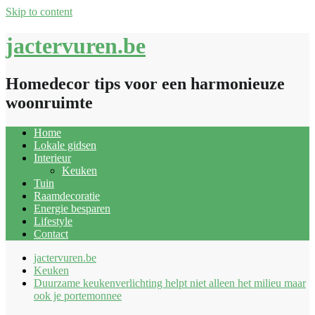
Skip to content
jactervuren.be
Homedecor tips voor een harmonieuze
woonruimte
Home
Lokale gidsen
Interieur
Keuken
Tuin
Raamdecoratie
Energie besparen
Lifestyle
Contact
jactervuren.be
Keuken
Duurzame keukenverlichting helpt niet alleen het milieu maar
ook je portemonnee