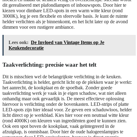
dit gerealiseerd met plafondlampen of inbouwspots. Door hier te
kiezen voor dimbare LED-spots in een warm witte kleur (rond
3000K), leg je een flexibele en sfeervolle basis. Je kunt de ruimte
helder verlichten als je binnenkomt, en het licht later op de avond
dimmen voor een rustigere ambiance.
Lees ook:
De Invloed van Vintage Items op Je
Keukendecoratie
Taakverlichting: precisie waar het telt
Dit is misschien wel de belangrijkste verlichting in de keuken.
Taakverlichting is helder, gericht licht op de plekken waar je werkt:
het aanrecht, de kookplaat en de spoelbak. Zonder goede
taakverlichting werk je vaak in je eigen schaduw, wat niet alleen
onhandig maar ook gevaarlijk is. De meest effectieve oplossing
hiervoor is verlichting onder de bovenkasten. LED-strips of platte
LED-spots zijn hier ideaal voor. Ze geven een schaduwloos, helder
licht direct op je werkblad. Kies hier voor een neutraal witte kleur
(rond 4000K) om kleuren van ingrediënten goed te kunnen zien.
Ook een spot boven de kookplaat, vaak geïntegreerd in de
afzuigkap, is onmisbaar. Door hier de oude halogeenlampjes te