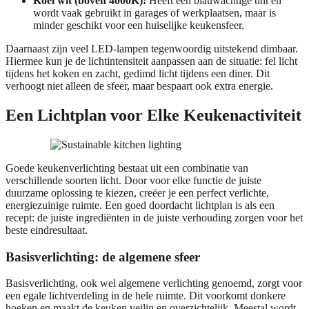
Koel wit (boven 4000K):
Heeft een blauwachtige tint en
wordt vaak gebruikt in garages of werkplaatsen, maar is
minder geschikt voor een huiselijke keukensfeer.
Daarnaast zijn veel LED-lampen tegenwoordig uitstekend dimbaar.
Hiermee kun je de lichtintensiteit aanpassen aan de situatie: fel licht
tijdens het koken en zacht, gedimd licht tijdens een diner. Dit
verhoogt niet alleen de sfeer, maar bespaart ook extra energie.
Een Lichtplan voor Elke Keukenactiviteit
Goede keukenverlichting bestaat uit een combinatie van
verschillende soorten licht. Door voor elke functie de juiste
duurzame oplossing te kiezen, creëer je een perfect verlichte,
energiezuinige ruimte. Een goed doordacht lichtplan is als een
recept: de juiste ingrediënten in de juiste verhouding zorgen voor het
beste eindresultaat.
Basisverlichting: de algemene sfeer
Basisverlichting, ook wel algemene verlichting genoemd, zorgt voor
een egale lichtverdeling in de hele ruimte. Dit voorkomt donkere
hoeken en maakt de keuken veilig en overzichtelijk. Meestal wordt