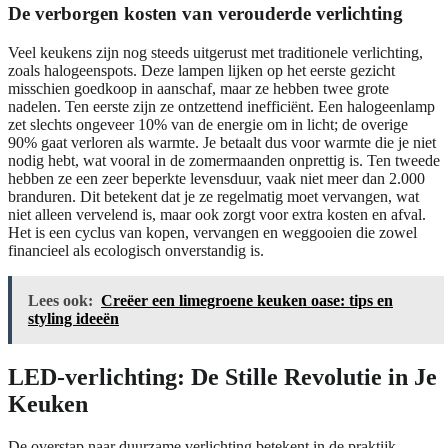
De verborgen kosten van verouderde verlichting
Veel keukens zijn nog steeds uitgerust met traditionele verlichting,
zoals halogeenspots. Deze lampen lijken op het eerste gezicht
misschien goedkoop in aanschaf, maar ze hebben twee grote
nadelen. Ten eerste zijn ze ontzettend inefficiënt. Een halogeenlamp
zet slechts ongeveer 10% van de energie om in licht; de overige
90% gaat verloren als warmte. Je betaalt dus voor warmte die je niet
nodig hebt, wat vooral in de zomermaanden onprettig is. Ten tweede
hebben ze een zeer beperkte levensduur, vaak niet meer dan 2.000
branduren. Dit betekent dat je ze regelmatig moet vervangen, wat
niet alleen vervelend is, maar ook zorgt voor extra kosten en afval.
Het is een cyclus van kopen, vervangen en weggooien die zowel
financieel als ecologisch onverstandig is.
Lees ook:
Creëer een limegroene keuken oase: tips en
styling ideeën
LED-verlichting: De Stille Revolutie in Je
Keuken
De overstap naar duurzame verlichting betekent in de praktijk