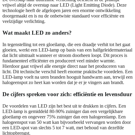
vrijwel altijd de overstap naar LED (Light Emitting Diode). Deze
technologie heeft de afgelopen jaren een enorme ontwikkeling
doorgemaakt en is nu de onbetwiste standaard voor efficiënte en
veelzijdige verlichting.
Wat maakt LED zo anders?
In tegenstelling tot een gloeilamp, die een draadje verhit tot het gaat
gloeien, werkt een LED-lamp op basis van een halfgeleidermateriaal
dat licht uitstraalt wanneer er stroom doorheen loopt. Dit proces is
fundamenteel efficiënter en produceert veel minder warmte.
Hierdoor gaat vrijwel alle energie direct naar het produceren van
licht. Dit technische verschil heeft enorme praktische voordelen. Een
LED-lamp voelt na uren branden hooguit handwarm aan, terwijl een
halogeenspot zo heet kan worden dat je er je vingers aan brandt.
De cijfers spreken voor zich: efficiëntie en levensduur
De voordelen van LED zijn het best uit te drukken in cijfers. Een
LED-lamp is gemiddeld 80-90% zuiniger dan een vergelijkbare
gloeilamp en ongeveer 75% zuiniger dan een halogeenlamp. Een
halogeenspot van 50 watt kan bijvoorbeeld vervangen worden door
een LED-spot van slechts 5 tot 7 watt, met behoud van dezelfde
lichtopbrengst.