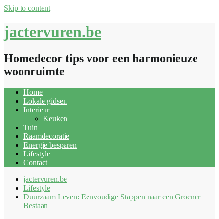
Skip to content
jactervuren.be
Homedecor tips voor een harmonieuze
woonruimte
Home
Lokale gidsen
Interieur
Keuken
Tuin
Raamdecoratie
Energie besparen
Lifestyle
Contact
jactervuren.be
Lifestyle
Duurzaam Leven: Eenvoudige Stappen naar een Groener
Bestaan