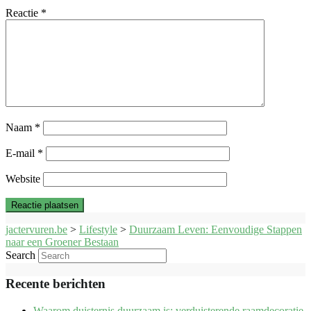
Reactie
*
Naam
*
E-mail
*
Website
jactervuren.be
>
Lifestyle
>
Duurzaam Leven: Eenvoudige Stappen
naar een Groener Bestaan
Search
Recente berichten
Waarom duisternis duurzaam is: verduisterende raamdecoratie