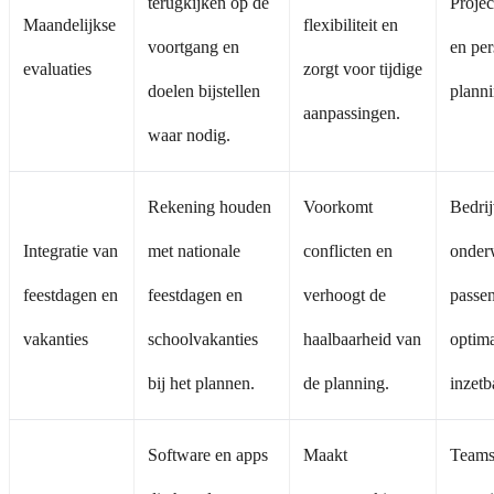
terugkijken op de
Proje
Maandelijkse
flexibiliteit en
voortgang en
en per
evaluaties
zorgt voor tijdige
doelen bijstellen
planni
aanpassingen.
waar nodig.
Rekening houden
Voorkomt
Bedri
Integratie van
met nationale
conflicten en
onderw
feestdagen en
feestdagen en
verhoogt de
passen
vakanties
schoolvakanties
haalbaarheid van
optim
bij het plannen.
de planning.
inzetb
Software en apps
Maakt
Teams