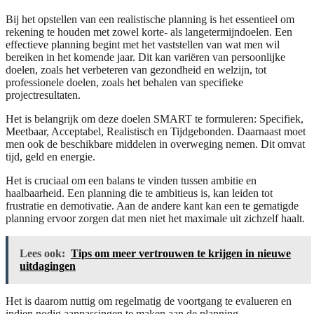
Bij het opstellen van een realistische planning is het essentieel om
rekening te houden met zowel korte- als langetermijndoelen. Een
effectieve planning begint met het vaststellen van wat men wil
bereiken in het komende jaar. Dit kan variëren van persoonlijke
doelen, zoals het verbeteren van gezondheid en welzijn, tot
professionele doelen, zoals het behalen van specifieke
projectresultaten.
Het is belangrijk om deze doelen SMART te formuleren: Specifiek,
Meetbaar, Acceptabel, Realistisch en Tijdgebonden. Daarnaast moet
men ook de beschikbare middelen in overweging nemen. Dit omvat
tijd, geld en energie.
Het is cruciaal om een balans te vinden tussen ambitie en
haalbaarheid. Een planning die te ambitieus is, kan leiden tot
frustratie en demotivatie. Aan de andere kant kan een te gematigde
planning ervoor zorgen dat men niet het maximale uit zichzelf haalt.
Lees ook:
Tips om meer vertrouwen te krijgen in nieuwe
uitdagingen
Het is daarom nuttig om regelmatig de voortgang te evalueren en
indien nodig aanpassingen te maken aan de planning.