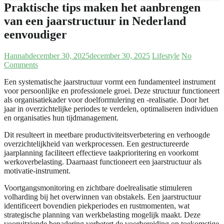
Praktische tips maken het aanbrengen
van een jaarstructuur in Nederland
eenvoudiger
Hannah
december 30, 2025
december 30, 2025
Lifestyle
No
Comments
Een systematische jaarstructuur vormt een fundamenteel instrument
voor persoonlijke en professionele groei. Deze structuur functioneert
als organisatiekader voor doelformulering en -realisatie. Door het
jaar in overzichtelijke periodes te verdelen, optimaliseren individuen
en organisaties hun tijdmanagement.
Dit resulteert in meetbare productiviteitsverbetering en verhoogde
overzichtelijkheid van werkprocessen. Een gestructureerde
jaarplanning faciliteert effectieve taakprioritering en voorkomt
werkoverbelasting. Daarnaast functioneert een jaarstructuur als
motivatie-instrument.
Voortgangsmonitoring en zichtbare doelrealisatie stimuleren
volharding bij het overwinnen van obstakels. Een jaarstructuur
identificeert bovendien piekperiodes en rustmomenten, wat
strategische planning van werkbelasting mogelijk maakt. Deze
vooruitziende benadering verbetert de voorbereiding op toekomstige