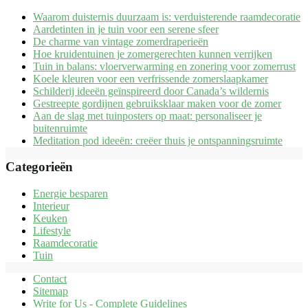
Waarom duisternis duurzaam is: verduisterende raamdecoratie
Aardetinten in je tuin voor een serene sfeer
De charme van vintage zomerdraperieën
Hoe kruidentuinen je zomergerechten kunnen verrijken
Tuin in balans: vloerverwarming en zonering voor zomerrust
Koele kleuren voor een verfrissende zomerslaapkamer
Schilderij ideeën geïnspireerd door Canada’s wildernis
Gestreepte gordijnen gebruiksklaar maken voor de zomer
Aan de slag met tuinposters op maat: personaliseer je
buitenruimte
Meditation pod ideeën: creëer thuis je ontspanningsruimte
Categorieën
Energie besparen
Interieur
Keuken
Lifestyle
Raamdecoratie
Tuin
Contact
Sitemap
Write for Us - Complete Guidelines