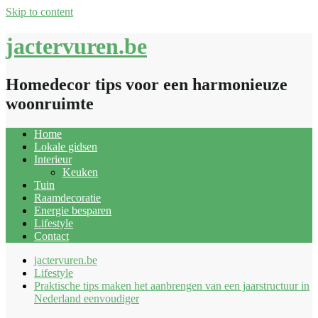
Skip to content
jactervuren.be
Homedecor tips voor een harmonieuze
woonruimte
Home
Lokale gidsen
Interieur
Keuken
Tuin
Raamdecoratie
Energie besparen
Lifestyle
Contact
jactervuren.be
Lifestyle
Praktische tips maken het aanbrengen van een jaarstructuur in
Nederland eenvoudiger