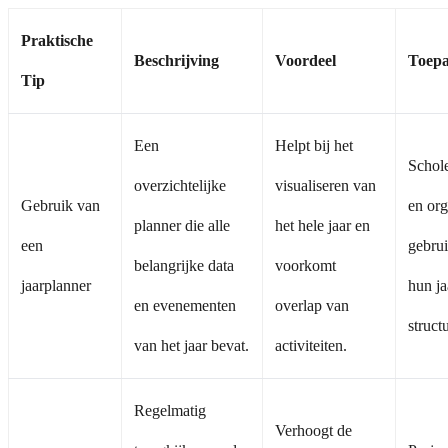
Praktische
Beschrijving
Voordeel
Toepa
Tip
Een
Helpt bij het
Schole
overzichtelijke
visualiseren van
Gebruik van
en org
planner die alle
het hele jaar en
een
gebru
belangrijke data
voorkomt
jaarplanner
hun ja
en evenementen
overlap van
struct
van het jaar bevat.
activiteiten.
Regelmatig
Verhoogt de