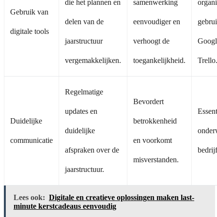
die het plannen en
samenwerking
organi
Gebruik van
delen van de
eenvoudiger en
gebrui
digitale tools
jaarstructuur
verhoogt de
Googl
vergemakkelijken.
toegankelijkheid.
Trello
Regelmatige
Bevordert
updates en
Essent
Duidelijke
betrokkenheid
duidelijke
onderw
communicatie
en voorkomt
afspraken over de
bedrij
misverstanden.
jaarstructuur.
Lees ook:
Digitale en creatieve oplossingen maken last-
minute kerstcadeaus eenvoudig