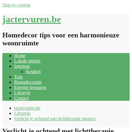
Skip to content
jactervuren.be
Homedecor tips voor een harmonieuze
woonruimte
Home
Lokale gidsen
Interieur
Keuken
Tuin
Raamdecoratie
Energie besparen
Lifestyle
Contact
jactervuren.be
Lifestyle
Verlicht je ochtend met lichttherapie lampen
Verlicht je ochtend met lichttherapie