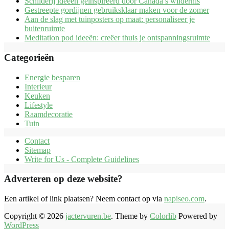
Schilderij ideeën geïnspireerd door Canada’s wildernis
Gestreepte gordijnen gebruiksklaar maken voor de zomer
Aan de slag met tuinposters op maat: personaliseer je
buitenruimte
Meditation pod ideeën: creëer thuis je ontspanningsruimte
Categorieën
Energie besparen
Interieur
Keuken
Lifestyle
Raamdecoratie
Tuin
Contact
Sitemap
Write for Us - Complete Guidelines
Adverteren op deze website?
Een artikel of link plaatsen? Neem contact op via
napiseo.com
.
Copyright © 2026
jactervuren.be
. Theme by
Colorlib
Powered by
WordPress