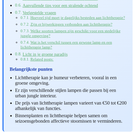
Aanvullende tips voor een stralende ochtend
Veelgestelde vragen
Hoeveel tijd moet je dagelijks besteden aan lichttherapie?
Zijn er bijwerkingen verbonden aan lichttherapie?
Welke soorten lampen zijn geschikt voor een stedelijke
jungle omgeving?
Wat is het verschil tussen een gewone lamp en een
lichttherapie lamp?
Licht in je groene paradijs
Related posts:
Belangrijkste punten
Lichttherapie kan je humeur verbeteren, vooral in een
groene omgeving.
Er zijn verschillende stijlen lampen die passen bij een
urban jungle interieur.
De prijs van lichttherapie lampen varieert van €50 tot €200
afhankelijk van functies.
Binnenplanten en lichttherapie helpen samen om
seizoensgebonden affectieve stoornissen te verminderen.