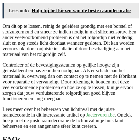
Lees ook:
Hulp bij het kiezen van de beste raamdecoratie
Om dit op te lossen, reinig de geleiders grondig met een borstel of
stofzuigermond en smeer ze indien nodig in met siliconenspray. Een
ander veelvoorkomend probleem is dat het rolgordijn niet volledig
sluit en nog steeds licht doorlaat wanneer gesloten. Dit kan worden
veroorzaakt door onjuiste installatie of door beschadiging aan het
materiaal van het rolgordijn zelf.
Controleer of de bevestigingssteunen op gelijke hoogte zijn
geïnstalleerd en pas ze indien nodig aan. Als er schade aan het
materiaal is, overweeg dan om contact op te nemen met de fabrikant
voor reparatie of vervanging. Door rekening te houden met deze
veelvoorkomende problemen en hoe ze op te lossen, kun je ervoor
zorgen dat jouw verduisterende rolgordijnen goed blijven
functioneren en lang meegaan.
Lees meer over het beheersen van lichtinval met de juiste
raamdecoratie in dit interessante artikel op
Jactervuren.be
. Ontdek
hoe je met de juiste raamdecoratie de lichtinval in je huis kunt
beheersen en een aangename sfeer kunt creëren.
FAQs