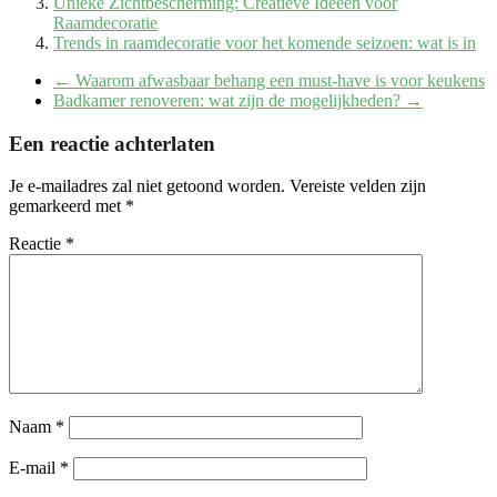
Unieke Zichtbescherming: Creatieve Ideeën voor
Raamdecoratie
Trends in raamdecoratie voor het komende seizoen: wat is in
←
Waarom afwasbaar behang een must-have is voor keukens
Badkamer renoveren: wat zijn de mogelijkheden?
→
Een reactie achterlaten
Je e-mailadres zal niet getoond worden.
Vereiste velden zijn
gemarkeerd met
*
Reactie
*
Naam
*
E-mail
*