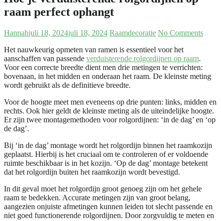
raam perfect ophangt
Hannah
juli 18, 2024
juli 18, 2024
Raamdecoratie
No Comments
Het nauwkeurig opmeten van ramen is essentieel voor het
aanschaffen van passende
verduisterende rolgordijnen op raam
.
Voor een correcte breedte dient men drie metingen te verrichten:
bovenaan, in het midden en onderaan het raam. De kleinste meting
wordt gebruikt als de definitieve breedte.
Voor de hoogte meet men eveneens op drie punten: links, midden en
rechts. Ook hier geldt de kleinste meting als de uiteindelijke hoogte.
Er zijn twee montagemethoden voor rolgordijnen: ‘in de dag’ en ‘op
de dag’.
Bij ‘in de dag’ montage wordt het rolgordijn binnen het raamkozijn
geplaatst. Hierbij is het cruciaal om te controleren of er voldoende
ruimte beschikbaar is in het kozijn. ‘Op de dag’ montage betekent
dat het rolgordijn buiten het raamkozijn wordt bevestigd.
In dit geval moet het rolgordijn groot genoeg zijn om het gehele
raam te bedekken. Accurate metingen zijn van groot belang,
aangezien onjuiste afmetingen kunnen leiden tot slecht passende en
niet goed functionerende rolgordijnen. Door zorgvuldig te meten en