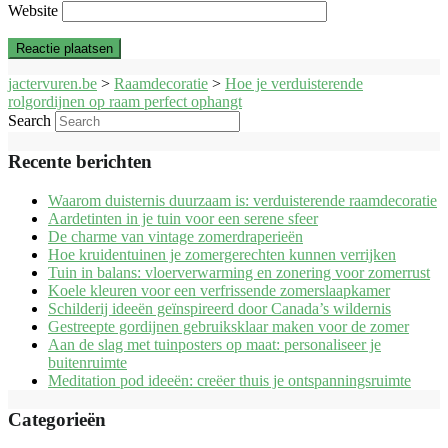
Website
jactervuren.be
>
Raamdecoratie
>
Hoe je verduisterende
rolgordijnen op raam perfect ophangt
Search
Recente berichten
Waarom duisternis duurzaam is: verduisterende raamdecoratie
Aardetinten in je tuin voor een serene sfeer
De charme van vintage zomerdraperieën
Hoe kruidentuinen je zomergerechten kunnen verrijken
Tuin in balans: vloerverwarming en zonering voor zomerrust
Koele kleuren voor een verfrissende zomerslaapkamer
Schilderij ideeën geïnspireerd door Canada’s wildernis
Gestreepte gordijnen gebruiksklaar maken voor de zomer
Aan de slag met tuinposters op maat: personaliseer je
buitenruimte
Meditation pod ideeën: creëer thuis je ontspanningsruimte
Categorieën