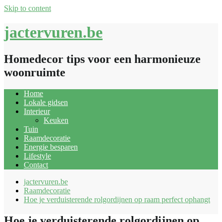
Skip to content
jactervuren.be
Homedecor tips voor een harmonieuze
woonruimte
Home
Lokale gidsen
Interieur
Keuken
Tuin
Raamdecoratie
Energie besparen
Lifestyle
Contact
jactervuren.be
Raamdecoratie
Hoe je verduisterende rolgordijnen op raam perfect ophangt
Hoe je verduisterende rolgordijnen op