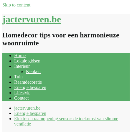
Skip to content
jactervuren.be
Homedecor tips voor een harmonieuze
woonruimte
Home
Lokale gidsen
Interieur
Keuken
Tuin
Raamdecoratie
Energie besparen
Lifestyle
Contact
jactervuren.be
Energie besparen
Elektrisch raamopening sensor: de toekomst van slimme
ventilatie