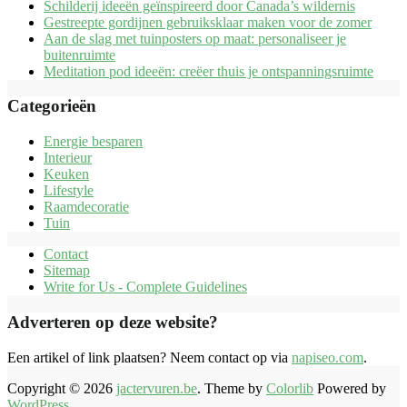
Schilderij ideeën geïnspireerd door Canada’s wildernis
Gestreepte gordijnen gebruiksklaar maken voor de zomer
Aan de slag met tuinposters op maat: personaliseer je
buitenruimte
Meditation pod ideeën: creëer thuis je ontspanningsruimte
Categorieën
Energie besparen
Interieur
Keuken
Lifestyle
Raamdecoratie
Tuin
Contact
Sitemap
Write for Us - Complete Guidelines
Adverteren op deze website?
Een artikel of link plaatsen? Neem contact op via
napiseo.com
.
Copyright © 2026
jactervuren.be
. Theme by
Colorlib
Powered by
WordPress