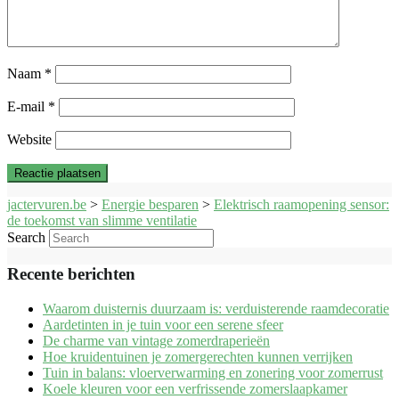
Naam
*
E-mail
*
Website
jactervuren.be
>
Energie besparen
>
Elektrisch raamopening sensor:
de toekomst van slimme ventilatie
Search
Recente berichten
Waarom duisternis duurzaam is: verduisterende raamdecoratie
Aardetinten in je tuin voor een serene sfeer
De charme van vintage zomerdraperieën
Hoe kruidentuinen je zomergerechten kunnen verrijken
Tuin in balans: vloerverwarming en zonering voor zomerrust
Koele kleuren voor een verfrissende zomerslaapkamer