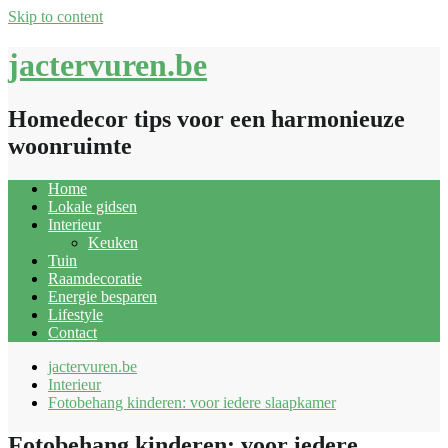
Skip to content
jactervuren.be
Homedecor tips voor een harmonieuze
woonruimte
Home
Lokale gidsen
Interieur
Keuken
Tuin
Raamdecoratie
Energie besparen
Lifestyle
Contact
jactervuren.be
Interieur
Fotobehang kinderen: voor iedere slaapkamer
Fotobehang kinderen: voor iedere