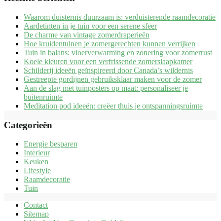
Waarom duisternis duurzaam is: verduisterende raamdecoratie
Aardetinten in je tuin voor een serene sfeer
De charme van vintage zomerdraperieën
Hoe kruidentuinen je zomergerechten kunnen verrijken
Tuin in balans: vloerverwarming en zonering voor zomerrust
Koele kleuren voor een verfrissende zomerslaapkamer
Schilderij ideeën geïnspireerd door Canada’s wildernis
Gestreepte gordijnen gebruiksklaar maken voor de zomer
Aan de slag met tuinposters op maat: personaliseer je
buitenruimte
Meditation pod ideeën: creëer thuis je ontspanningsruimte
Categorieën
Energie besparen
Interieur
Keuken
Lifestyle
Raamdecoratie
Tuin
Contact
Sitemap