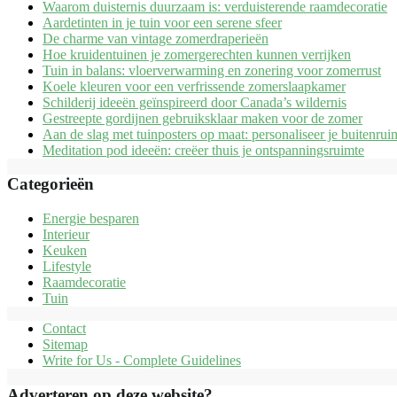
Waarom duisternis duurzaam is: verduisterende raamdecoratie
Aardetinten in je tuin voor een serene sfeer
De charme van vintage zomerdraperieën
Hoe kruidentuinen je zomergerechten kunnen verrijken
Tuin in balans: vloerverwarming en zonering voor zomerrust
Koele kleuren voor een verfrissende zomerslaapkamer
Schilderij ideeën geïnspireerd door Canada’s wildernis
Gestreepte gordijnen gebruiksklaar maken voor de zomer
Aan de slag met tuinposters op maat: personaliseer je buitenrui
Meditation pod ideeën: creëer thuis je ontspanningsruimte
Categorieën
Energie besparen
Interieur
Keuken
Lifestyle
Raamdecoratie
Tuin
Contact
Sitemap
Write for Us - Complete Guidelines
Adverteren op deze website?