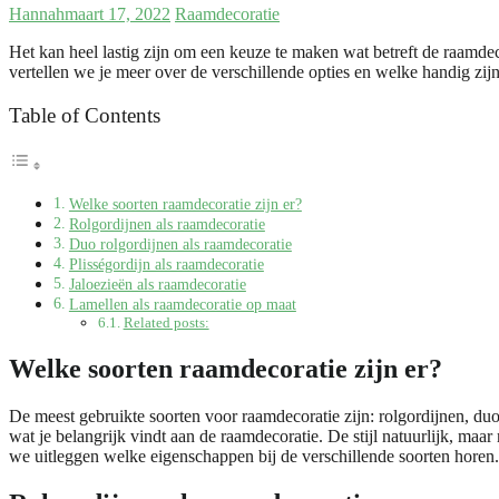
Hannah
maart 17, 2022
Raamdecoratie
Het kan heel lastig zijn om een keuze te maken wat betreft de raamdeco
vertellen we je meer over de verschillende opties en welke handig zi
Table of Contents
Welke soorten raamdecoratie zijn er?
Rolgordijnen als raamdecoratie
Duo rolgordijnen als raamdecoratie
Plisségordijn als raamdecoratie
Jaloezieën als raamdecoratie
Lamellen als raamdecoratie op maat
Related posts:
Welke soorten raamdecoratie zijn er?
De meest gebruikte soorten voor raamdecoratie zijn: rolgordijnen, du
wat je belangrijk vindt aan de raamdecoratie. De stijl natuurlijk, ma
we uitleggen welke eigenschappen bij de verschillende soorten horen.