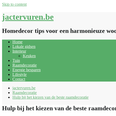
Skip to content
jactervuren.be
Homedecor tips voor een harmonieuze wo
Home
Lokale gidsen
Interieur
Keuken
Tuin
Raamdecoratie
Energie besparen
Lifestyle
Contact
jactervuren.be
Raamdecoratie
Hulp bij het kiezen van de beste raamdecoratie
Hulp bij het kiezen van de beste raamdeco