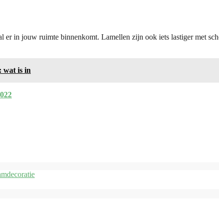
nval er in jouw ruimte binnenkomt. Lamellen zijn ook iets lastiger met 
 wat is in
2022
aamdecoratie