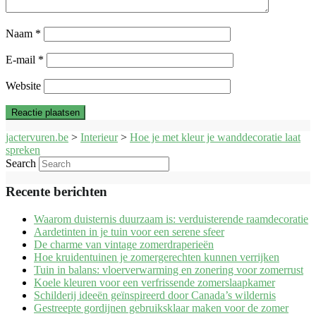
Naam
*
E-mail
*
Website
jactervuren.be
>
Interieur
>
Hoe je met kleur je wanddecoratie laat
spreken
Search
Recente berichten
Waarom duisternis duurzaam is: verduisterende raamdecoratie
Aardetinten in je tuin voor een serene sfeer
De charme van vintage zomerdraperieën
Hoe kruidentuinen je zomergerechten kunnen verrijken
Tuin in balans: vloerverwarming en zonering voor zomerrust
Koele kleuren voor een verfrissende zomerslaapkamer
Schilderij ideeën geïnspireerd door Canada’s wildernis
Gestreepte gordijnen gebruiksklaar maken voor de zomer