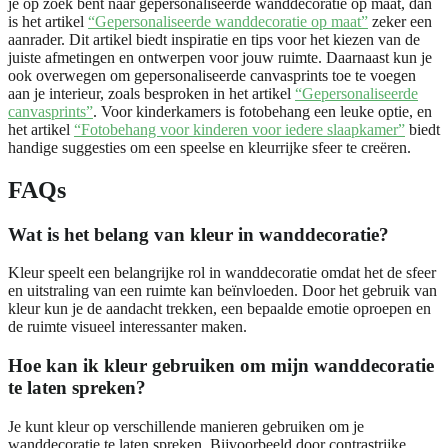
je op zoek bent naar gepersonaliseerde wanddecoratie op maat, dan
is het artikel
“Gepersonaliseerde wanddecoratie op maat”
zeker een
aanrader. Dit artikel biedt inspiratie en tips voor het kiezen van de
juiste afmetingen en ontwerpen voor jouw ruimte. Daarnaast kun je
ook overwegen om gepersonaliseerde canvasprints toe te voegen
aan je interieur, zoals besproken in het artikel
“Gepersonaliseerde
canvasprints”
. Voor kinderkamers is fotobehang een leuke optie, en
het artikel
“Fotobehang voor kinderen voor iedere slaapkamer”
biedt
handige suggesties om een speelse en kleurrijke sfeer te creëren.
FAQs
Wat is het belang van kleur in wanddecoratie?
Kleur speelt een belangrijke rol in wanddecoratie omdat het de sfeer
en uitstraling van een ruimte kan beïnvloeden. Door het gebruik van
kleur kun je de aandacht trekken, een bepaalde emotie oproepen en
de ruimte visueel interessanter maken.
Hoe kan ik kleur gebruiken om mijn wanddecoratie
te laten spreken?
Je kunt kleur op verschillende manieren gebruiken om je
wanddecoratie te laten spreken. Bijvoorbeeld door contrastrijke