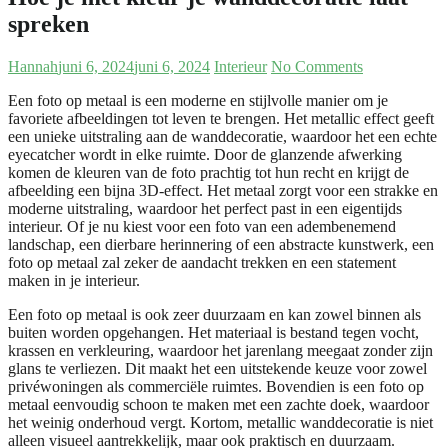
spreken
Hannah
juni 6, 2024
juni 6, 2024
Interieur
No Comments
Een foto op metaal is een moderne en stijlvolle manier om je
favoriete afbeeldingen tot leven te brengen. Het metallic effect geeft
een unieke uitstraling aan de wanddecoratie, waardoor het een echte
eyecatcher wordt in elke ruimte. Door de glanzende afwerking
komen de kleuren van de foto prachtig tot hun recht en krijgt de
afbeelding een bijna 3D-effect. Het metaal zorgt voor een strakke en
moderne uitstraling, waardoor het perfect past in een eigentijds
interieur. Of je nu kiest voor een foto van een adembenemend
landschap, een dierbare herinnering of een abstracte kunstwerk, een
foto op metaal zal zeker de aandacht trekken en een statement
maken in je interieur.
Een foto op metaal is ook zeer duurzaam en kan zowel binnen als
buiten worden opgehangen. Het materiaal is bestand tegen vocht,
krassen en verkleuring, waardoor het jarenlang meegaat zonder zijn
glans te verliezen. Dit maakt het een uitstekende keuze voor zowel
privéwoningen als commerciële ruimtes. Bovendien is een foto op
metaal eenvoudig schoon te maken met een zachte doek, waardoor
het weinig onderhoud vergt. Kortom, metallic wanddecoratie is niet
alleen visueel aantrekkelijk, maar ook praktisch en duurzaam.