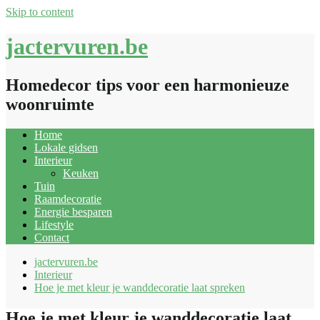
Skip to content
jactervuren.be
Homedecor tips voor een harmonieuze
woonruimte
Home
Lokale gidsen
Interieur
Keuken
Tuin
Raamdecoratie
Energie besparen
Lifestyle
Contact
jactervuren.be
Interieur
Hoe je met kleur je wanddecoratie laat spreken
Hoe je met kleur je wanddecoratie laat